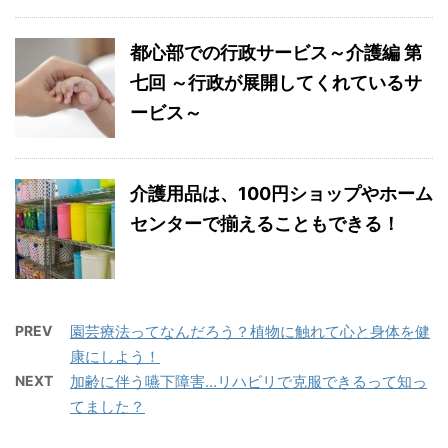
都心部での行政サービス～介護編 第
七回 ～行政が展開してくれているサ
ービス～
介護用品は、100円ショップやホーム
センターで揃えることもできる！
PREV
園芸療法ってなんだろう？植物に触れて心と身体を健
康にしよう！
NEXT
加齢に伴う嚥下障害…リハビリで克服できるって知っ
てました？