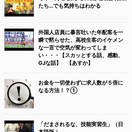
たち…でも気持ちはわかる
外国人店員に暴言吐いた年配客を一
瞬で黙らせた、高校生客のイケメン
な一言で空気が変わってしま
い・・・【スカッとする話、感動、
GJな話】 【あすか】
お金を一切使わずに求人数が５倍に
なる方法！？①
「だまされるな、技能実習生」（日
本語版 ）