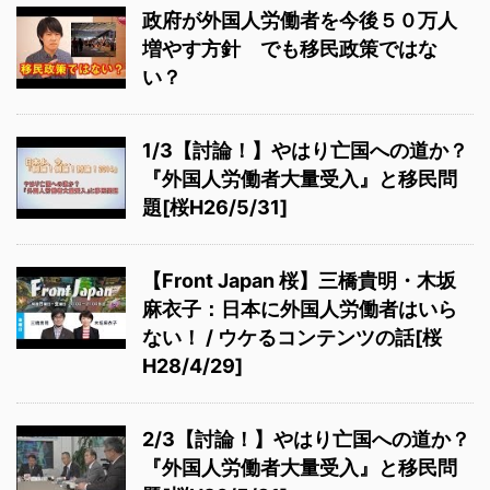
政府が外国人労働者を今後５０万人
増やす方針 でも移民政策ではな
い？
1/3【討論！】やはり亡国への道か？
『外国人労働者大量受入』と移民問
題[桜H26/5/31]
【Front Japan 桜】三橋貴明・木坂
麻衣子：日本に外国人労働者はいら
ない！ / ウケるコンテンツの話[桜
H28/4/29]
2/3【討論！】やはり亡国への道か？
『外国人労働者大量受入』と移民問