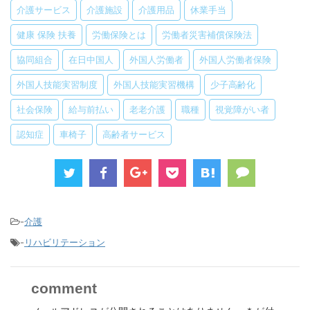
介護サービス
介護施設
介護用品
休業手当
健康 保険 扶養
労働保険とは
労働者災害補償保険法
協同組合
在日中国人
外国人労働者
外国人労働者保険
外国人技能実習制度
外国人技能実習機構
少子高齢化
社会保険
給与前払い
老老介護
職種
視覚障がい者
認知症
車椅子
高齢者サービス
-
介護
-
リハビリテーション
comment