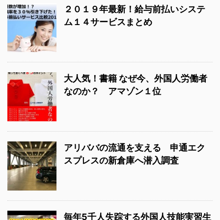
２０１９年最新！給与前払いシステ
ム１４サービスまとめ
大人気！書籍 なぜ今、外国人労働者
なのか？ アマゾン１位
アリババの流通を支える 申通エク
スプレスの新倉庫へ潜入調査
毎年5千人失踪する外国人技能実習生