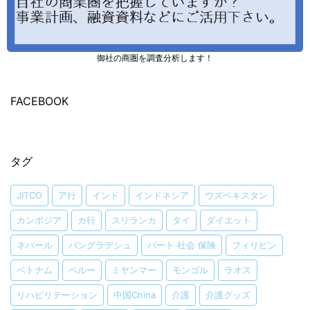
御社の商圏を調査分析します！
FACEBOOK
タグ
JITCO
ア行
インド
インドネシア
ウズベキスタン
カンボジア
カ行
スリランカ
タイ
ダイエット
ネパール
バングラデシュ
パート 社会 保険
フィリピン
ベトナム
ペルー
ミヤンマー
モンゴル
ラオス
リハビリテーション
中国China
介護
介護グッズ