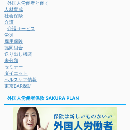
外国人労働者と働く
人材育成
社会保険
介護
介護サービス
労災
雇用保険
協同組合
送り出し機関
未分類
セミナー
ダイエット
ヘルスケア情報
東京BAR探訪
外国人労働者保険 SAKURA PLAN