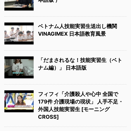
ベトナム人技能実習生送出し機関
VINAGIMEX 日本語教育風景
「だまされるな！技能実習生（ベト
ナム編）」 日本語版
フィフィ「介護殺人や心中 全国で
179件 介護現場の現状」 人手不足・
外国人技能実習生 [モーニング
CROSS]