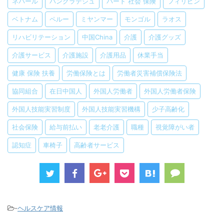
ネパール
バングラデシュ
パート 社会 保険
フィリピン
ベトナム
ペルー
ミヤンマー
モンゴル
ラオス
リハビリテーション
中国China
介護
介護グッズ
介護サービス
介護施設
介護用品
休業手当
健康 保険 扶養
労働保険とは
労働者災害補償保険法
協同組合
在日中国人
外国人労働者
外国人労働者保険
外国人技能実習制度
外国人技能実習機構
少子高齢化
社会保険
給与前払い
老老介護
職種
視覚障がい者
認知症
車椅子
高齢者サービス
-
ヘルスケア情報