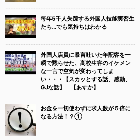
毎年5千人失踪する外国人技能実習生
たち…でも気持ちはわかる
外国人店員に暴言吐いた年配客を一
瞬で黙らせた、高校生客のイケメン
な一言で空気が変わってしま
い・・・【スカッとする話、感動、
GJな話】 【あすか】
お金を一切使わずに求人数が５倍に
なる方法！？①