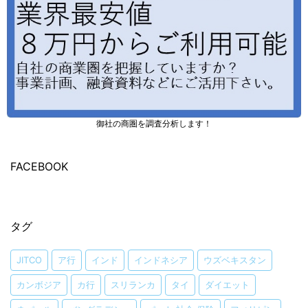
御社の商圏を調査分析します！
FACEBOOK
タグ
JITCO
ア行
インド
インドネシア
ウズベキスタン
カンボジア
カ行
スリランカ
タイ
ダイエット