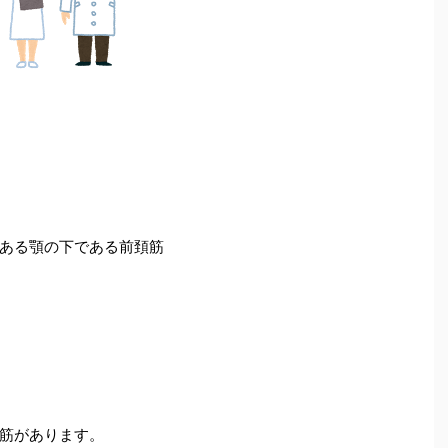
ある顎の下である前頚筋
筋があります。