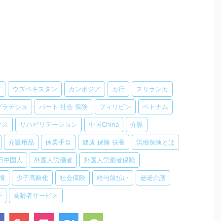
ア
ウズベキスタン
カンボジア
カ行
スリランカ
グラデシュ
パート 社会 保険
フィリピン
ベトナム
オス
リハビリテーション
中国China
介護
介護用品
休業手当
健康 保険 扶養
労働保険とは
日中国人
外国人労働者
外国人労働者保険
構
少子高齢化
社会保険
給与前払い
老老介護
子
高齢者サービス