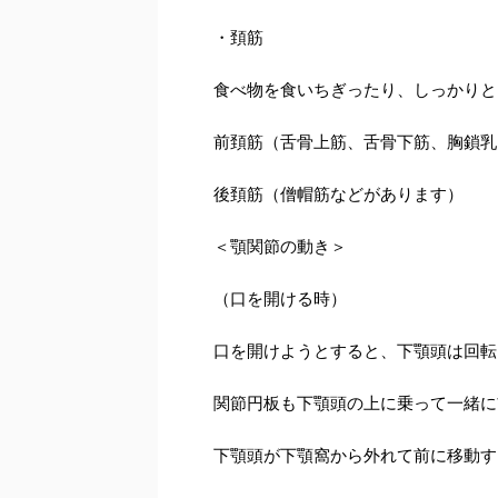
・頚筋
食べ物を食いちぎったり、しっかりと
前頚筋（舌骨上筋、舌骨下筋、胸鎖乳
後頚筋（僧帽筋などがあります）
＜顎関節の動き＞
（口を開ける時）
口を開けようとすると、下顎頭は回転
関節円板も下顎頭の上に乗って一緒に
下顎頭が下顎窩から外れて前に移動す