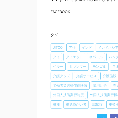
FACEBOOK
タグ
JITCO
ア行
インド
インドネシ
タイ
ダイエット
ネパール
バン
ペルー
ミヤンマー
モンゴル
ラ
介護グッズ
介護サービス
介護施設
労働者災害補償保険法
協同組合
在
外国人技能実習制度
外国人技能実習機
職種
視覚障がい者
認知症
車椅