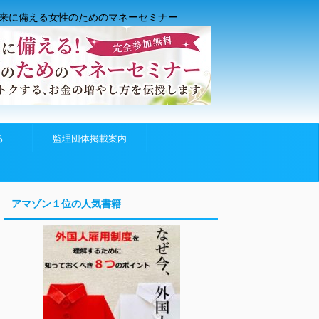
来に備える女性のためのマネーセミナー
る
監理団体掲載案内
アマゾン１位の人気書籍