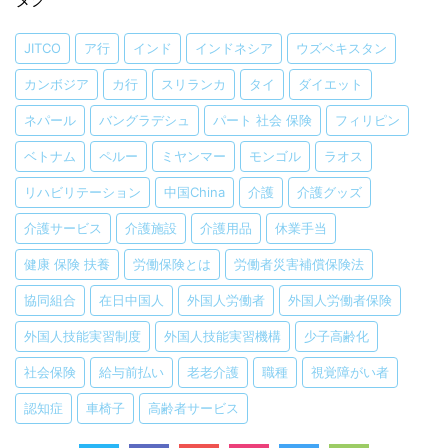
JITCO
ア行
インド
インドネシア
ウズベキスタン
カンボジア
カ行
スリランカ
タイ
ダイエット
ネパール
バングラデシュ
パート 社会 保険
フィリピン
ベトナム
ペルー
ミヤンマー
モンゴル
ラオス
リハビリテーション
中国China
介護
介護グッズ
介護サービス
介護施設
介護用品
休業手当
健康 保険 扶養
労働保険とは
労働者災害補償保険法
協同組合
在日中国人
外国人労働者
外国人労働者保険
外国人技能実習制度
外国人技能実習機構
少子高齢化
社会保険
給与前払い
老老介護
職種
視覚障がい者
認知症
車椅子
高齢者サービス