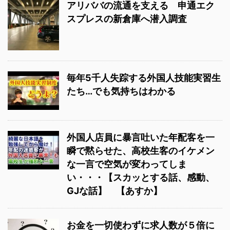
アリババの流通を支える 申通エク
スプレスの新倉庫へ潜入調査
毎年5千人失踪する外国人技能実習生
たち…でも気持ちはわかる
外国人店員に暴言吐いた年配客を一
瞬で黙らせた、高校生客のイケメン
な一言で空気が変わってしま
い・・・【スカッとする話、感動、
GJな話】 【あすか】
お金を一切使わずに求人数が５倍に