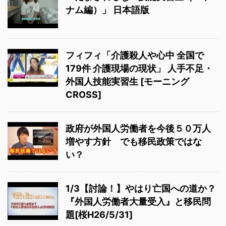
ナム編）」 日本語版
フィフィ「介護殺人や心中 全国で
179件 介護現場の現状」 人手不足・
外国人技能実習生 [モーニング
CROSS]
政府が外国人労働者を今後５０万人
増やす方針 でも移民政策ではな
い？
1/3【討論！】やはり亡国への道か？
『外国人労働者大量受入』と移民問
題[桜H26/5/31]