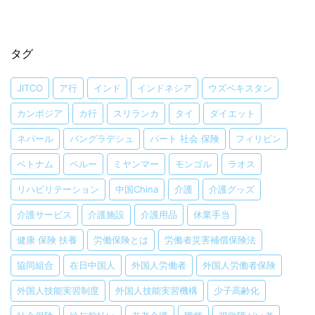
タグ
JITCO
ア行
インド
インドネシア
ウズベキスタン
カンボジア
カ行
スリランカ
タイ
ダイエット
ネパール
バングラデシュ
パート 社会 保険
フィリピン
ベトナム
ペルー
ミヤンマー
モンゴル
ラオス
リハビリテーション
中国China
介護
介護グッズ
介護サービス
介護施設
介護用品
休業手当
健康 保険 扶養
労働保険とは
労働者災害補償保険法
協同組合
在日中国人
外国人労働者
外国人労働者保険
外国人技能実習制度
外国人技能実習機構
少子高齢化