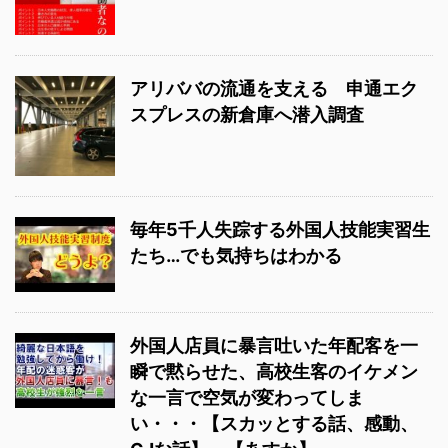
アリババの流通を支える 申通エク
スプレスの新倉庫へ潜入調査
毎年5千人失踪する外国人技能実習生
たち…でも気持ちはわかる
外国人店員に暴言吐いた年配客を一
瞬で黙らせた、高校生客のイケメン
な一言で空気が変わってしま
い・・・【スカッとする話、感動、