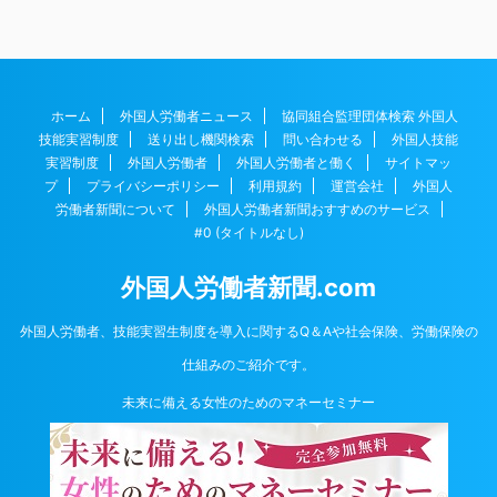
ホーム
外国人労働者ニュース
協同組合監理団体検索 外国人
技能実習制度
送り出し機関検索
問い合わせる
外国人技能
実習制度
外国人労働者
外国人労働者と働く
サイトマッ
プ
プライバシーポリシー
利用規約
運営会社
外国人
労働者新聞について
外国人労働者新聞おすすめのサービス
#0 (タイトルなし)
外国人労働者新聞.com
外国人労働者、技能実習生制度を導入に関するQ＆Aや社会保険、労働保険の
仕組みのご紹介です。
未来に備える女性のためのマネーセミナー