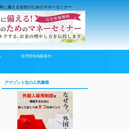
来に備える女性のためのマネーセミナー
る
監理団体掲載案内
アマゾン１位の人気書籍