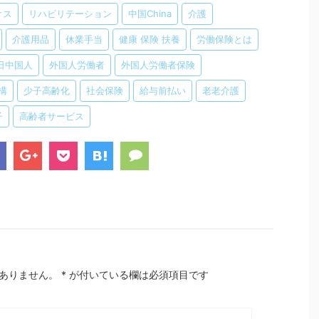
オス
リハビリテーション
中国China
介護
介護用品
休業手当
健康 保険 扶養
労働保険とは
日中国人
外国人労働者
外国人労働者保険
構
少子高齢化
社会保険
給与前払い
老老介護
子
高齢者サービス
ありません。
*
が付いている欄は必須項目です