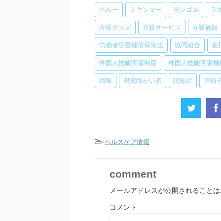
ペルー
ミヤンマー
モンゴル
ラ
介護グッズ
介護サービス
介護施設
労働者災害補償保険法
協同組合
在
外国人技能実習制度
外国人技能実習機
職種
視覚障がい者
認知症
車椅
-
ヘルスケア情報
comment
メールアドレスが公開されることは
コメント