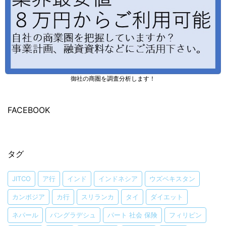
御社の商圏を調査分析します！
FACEBOOK
タグ
JITCO
ア行
インド
インドネシア
ウズベキスタン
カンボジア
カ行
スリランカ
タイ
ダイエット
ネパール
バングラデシュ
パート 社会 保険
フィリピン