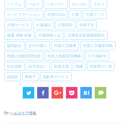
ベトナム
ペルー
ミヤンマー
モンゴル
ラオス
リハビリテーション
中国China
介護
介護グッズ
介護サービス
介護施設
介護用品
休業手当
健康 保険 扶養
労働保険とは
労働者災害補償保険法
協同組合
在日中国人
外国人労働者
外国人労働者保険
外国人技能実習制度
外国人技能実習機構
少子高齢化
社会保険
給与前払い
老老介護
職種
視覚障がい者
認知症
車椅子
高齢者サービス
-
ヘルスケア情報