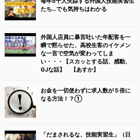
毎年5千人失踪する外国人技能実習生
たち…でも気持ちはわかる
外国人店員に暴言吐いた年配客を一
瞬で黙らせた、高校生客のイケメン
な一言で空気が変わってしま
い・・・【スカッとする話、感動、
GJな話】 【あすか】
お金を一切使わずに求人数が５倍に
なる方法！？①
「だまされるな、技能実習生」（日