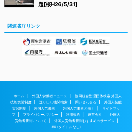
題[桜H26/5/31]
関連省庁リンク
ホーム
外国人労働者ニュース
協同組合監理団体検索 外国人
技能実習制度
送り出し機関検索
問い合わせる
外国人技能
実習制度
外国人労働者
外国人労働者と働く
サイトマッ
プ
プライバシーポリシー
利用規約
運営会社
外国人
労働者新聞について
外国人労働者新聞おすすめのサービス
#0 (タイトルなし)