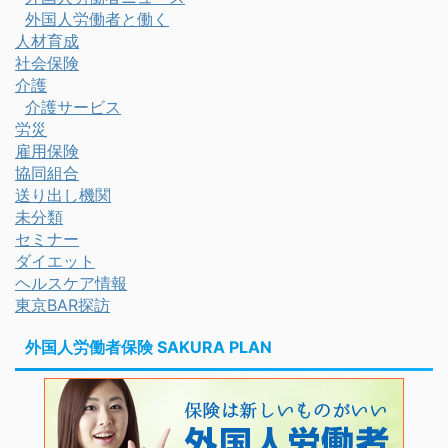
外国人労働者と働く
人材育成
社会保険
介護
介護サービス
労災
雇用保険
協同組合
送り出し機関
未分類
セミナー
ダイエット
ヘルスケア情報
東京BAR探訪
外国人労働者保険 SAKURA PLAN