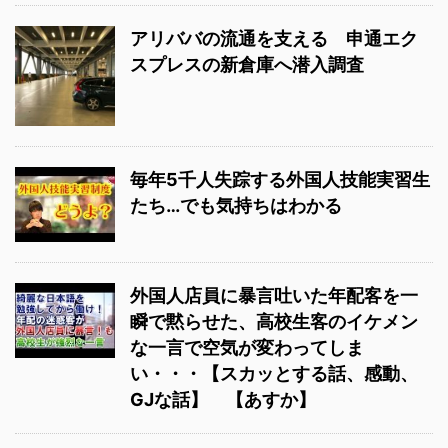
アリババの流通を支える 申通エク
スプレスの新倉庫へ潜入調査
毎年5千人失踪する外国人技能実習生
たち…でも気持ちはわかる
外国人店員に暴言吐いた年配客を一
瞬で黙らせた、高校生客のイケメン
な一言で空気が変わってしま
い・・・【スカッとする話、感動、
GJな話】 【あすか】