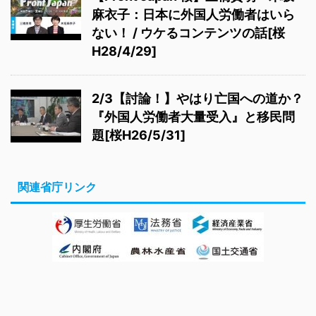
麻衣子：日本に外国人労働者はいら
ない！ / ウケるコンテンツの話[桜
H28/4/29]
2/3【討論！】やはり亡国への道か？
『外国人労働者大量受入』と移民問
題[桜H26/5/31]
関連省庁リンク