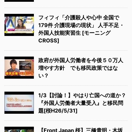
フィフィ「介護殺人や心中 全国で
179件 介護現場の現状」 人手不足・
外国人技能実習生 [モーニング
CROSS]
政府が外国人労働者を今後５０万人
増やす方針 でも移民政策ではな
い？
1/3【討論！】やはり亡国への道か？
『外国人労働者大量受入』と移民問
題[桜H26/5/31]
【Front Japan 桜】三橋貴明・木坂