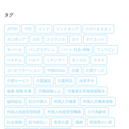
タグ
JITCO
ア行
インド
インドネシア
ウズベキスタン
カンボジア
カ行
スリランカ
タイ
ダイエット
ネパール
バングラデシュ
パート 社会 保険
フィリピン
ベトナム
ペルー
ミヤンマー
モンゴル
ラオス
リハビリテーション
中国China
介護
介護グッズ
介護サービス
介護施設
介護用品
休業手当
健康 保険 扶養
労働保険とは
労働者災害補償保険法
協同組合
在日中国人
外国人労働者
外国人労働者保険
外国人技能実習制度
外国人技能実習機構
少子高齢化
社会保険
給与前払い
老老介護
職種
視覚障がい者