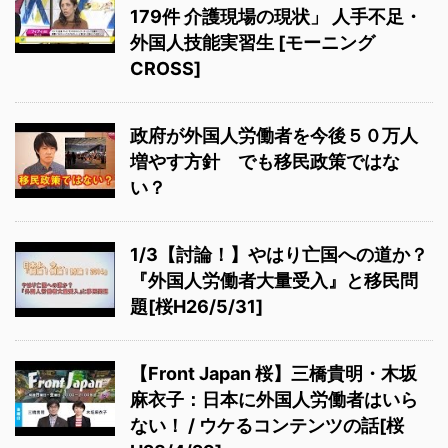
179件 介護現場の現状」 人手不足・
外国人技能実習生 [モーニング
CROSS]
政府が外国人労働者を今後５０万人
増やす方針 でも移民政策ではな
い？
1/3【討論！】やはり亡国への道か？
『外国人労働者大量受入』と移民問
題[桜H26/5/31]
【Front Japan 桜】三橋貴明・木坂
麻衣子：日本に外国人労働者はいら
ない！ / ウケるコンテンツの話[桜