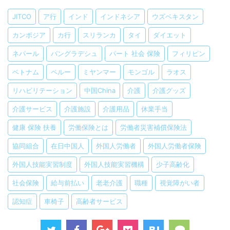
JITCO
ア行
インド
インドネシア
ウズベキスタン
カンボジア
カ行
スリランカ
タイ
ダイエット
ネパール
バングラデシュ
パート 社会 保険
フィリピン
ベトナム
ペルー
ミヤンマー
モンゴル
ラオス
リハビリテーション
中国China
介護
介護グッズ
介護サービス
介護施設
介護用品
休業手当
健康 保険 扶養
労働保険とは
労働者災害補償保険法
協同組合
在日中国人
外国人労働者
外国人労働者保険
外国人技能実習制度
外国人技能実習機構
少子高齢化
社会保険
給与前払い
老老介護
職種
視覚障がい者
認知症
車椅子
高齢者サービス