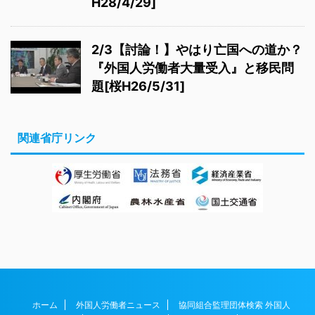
H28/4/29]
2/3【討論！】やはり亡国への道か？
『外国人労働者大量受入』と移民問
題[桜H26/5/31]
関連省庁リンク
ホーム
外国人労働者ニュース
協同組合監理団体検索 外国人