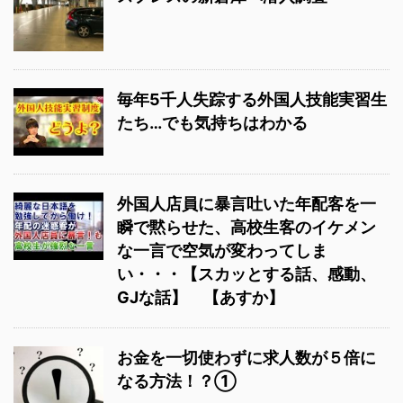
毎年5千人失踪する外国人技能実習生
たち…でも気持ちはわかる
外国人店員に暴言吐いた年配客を一
瞬で黙らせた、高校生客のイケメン
な一言で空気が変わってしま
い・・・【スカッとする話、感動、
GJな話】 【あすか】
お金を一切使わずに求人数が５倍に
なる方法！？①