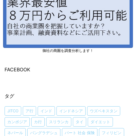
御社の商圏を調査分析します！
FACEBOOK
タグ
JITCO
ア行
インド
インドネシア
ウズベキスタン
カンボジア
カ行
スリランカ
タイ
ダイエット
ネパール
バングラデシュ
パート 社会 保険
フィリピン