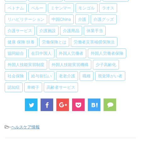
ベトナム
ペルー
ミヤンマー
モンゴル
ラオス
リハビリテーション
中国China
介護
介護グッズ
介護サービス
介護施設
介護用品
休業手当
健康 保険 扶養
労働保険とは
労働者災害補償保険法
協同組合
在日中国人
外国人労働者
外国人労働者保険
外国人技能実習制度
外国人技能実習機構
少子高齢化
社会保険
給与前払い
老老介護
職種
視覚障がい者
認知症
車椅子
高齢者サービス
-
ヘルスケア情報