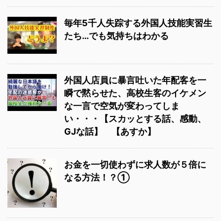
毎年5千人失踪する外国人技能実習生
たち…でも気持ちはわかる
外国人店員に暴言吐いた年配客を一
瞬で黙らせた、高校生客のイケメン
な一言で空気が変わってしま
い・・・【スカッとする話、感動、
GJな話】 【あすか】
お金を一切使わずに求人数が５倍に
なる方法！？①