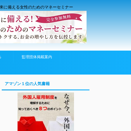
来に備える女性のためのマネーセミナー
る
監理団体掲載案内
アマゾン１位の人気書籍