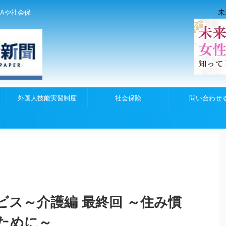
未
Aや社会保
外国人技能実習制度
社会保険
問い合わせ
ビス～介護編 最終回 ～住み慣
ために～