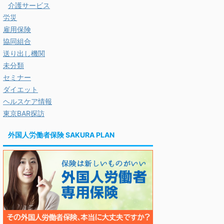
介護サービス
労災
雇用保険
協同組合
送り出し機関
未分類
セミナー
ダイエット
ヘルスケア情報
東京BAR探訪
外国人労働者保険 SAKURA PLAN