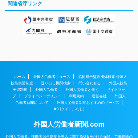
関連省庁リンク
ホーム
外国人労働者ニュース
協同組合監理団体検索 外国人
技能実習制度
送り出し機関検索
問い合わせる
外国人技能
実習制度
外国人労働者
外国人労働者と働く
サイトマッ
プ
プライバシーポリシー
利用規約
運営会社
外国人
労働者新聞について
外国人労働者新聞おすすめのサービス
#0 (タイトルなし)
外国人労働者新聞.com
外国人労働者、技能実習生制度を導入に関するQ＆Aや社会保険、労働保険の