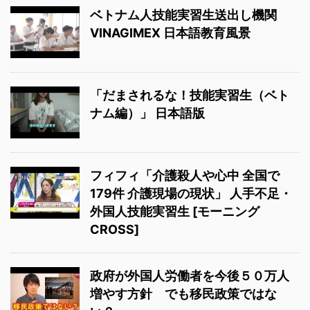
ベトナム人技能実習生送出し機関
VINAGIMEX 日本語教育風景
「だまされるな！技能実習生（ベト
ナム編）」 日本語版
フィフィ「介護殺人や心中 全国で
179件 介護現場の現状」 人手不足・
外国人技能実習生 [モーニング
CROSS]
政府が外国人労働者を今後５０万人
増やす方針 でも移民政策ではな