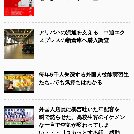
アリババの流通を支える 申通エク
スプレスの新倉庫へ潜入調査
毎年5千人失踪する外国人技能実習生
たち…でも気持ちはわかる
外国人店員に暴言吐いた年配客を一
瞬で黙らせた、高校生客のイケメン
な一言で空気が変わってしま
い・・・【スカッとする話、感動、