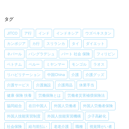
タグ
JITCO
ア行
インド
インドネシア
ウズベキスタン
カンボジア
カ行
スリランカ
タイ
ダイエット
ネパール
バングラデシュ
パート 社会 保険
フィリピン
ベトナム
ペルー
ミヤンマー
モンゴル
ラオス
リハビリテーション
中国China
介護
介護グッズ
介護サービス
介護施設
介護用品
休業手当
健康 保険 扶養
労働保険とは
労働者災害補償保険法
協同組合
在日中国人
外国人労働者
外国人労働者保険
外国人技能実習制度
外国人技能実習機構
少子高齢化
社会保険
給与前払い
老老介護
職種
視覚障がい者