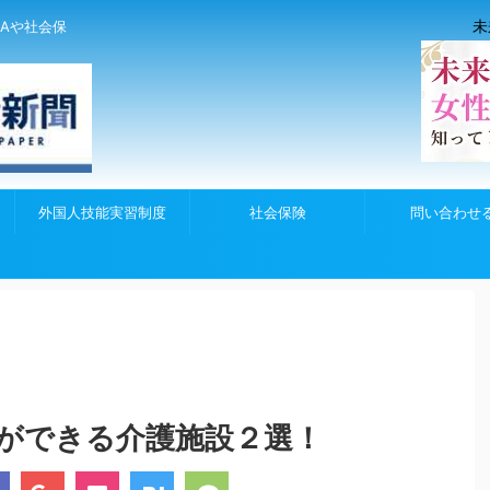
未
Aや社会保
外国人技能実習制度
社会保険
問い合わせ
ができる介護施設２選！