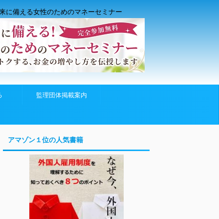
来に備える女性のためのマネーセミナー
る
監理団体掲載案内
アマゾン１位の人気書籍