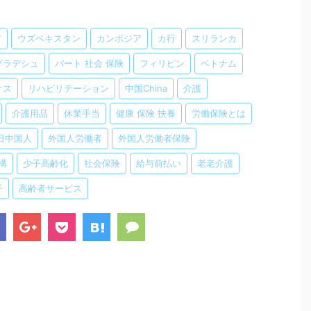
ア
ウズベキスタン
カンボジア
カ行
スリランカ
グラデシュ
パート 社会 保険
フィリピン
ベトナム
オス
リハビリテーション
中国China
介護
介護用品
休業手当
健康 保険 扶養
労働保険とは
日中国人
外国人労働者
外国人労働者保険
構
少子高齢化
社会保険
給与前払い
老老介護
子
高齢者サービス