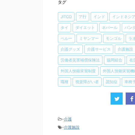
タグ
JITCO
ア行
インド
インドネシ
タイ
ダイエット
ネパール
バン
ペルー
ミヤンマー
モンゴル
ラ
介護グッズ
介護サービス
介護施設
労働者災害補償保険法
協同組合
在
外国人技能実習制度
外国人技能実習機
職種
視覚障がい者
認知症
車椅
-
介護
-
介護施設