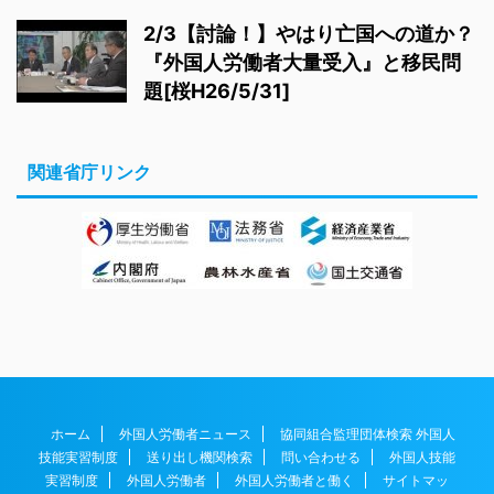
2/3【討論！】やはり亡国への道か？
『外国人労働者大量受入』と移民問
題[桜H26/5/31]
関連省庁リンク
ホーム
外国人労働者ニュース
協同組合監理団体検索 外国人
技能実習制度
送り出し機関検索
問い合わせる
外国人技能
実習制度
外国人労働者
外国人労働者と働く
サイトマッ