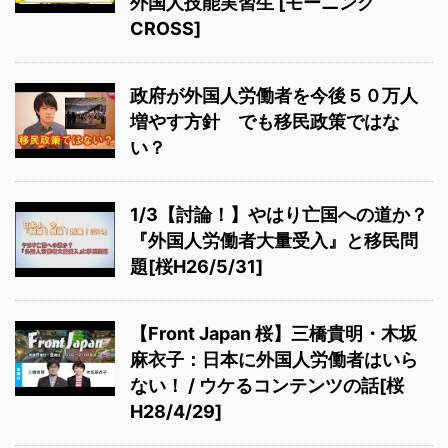
外国人技能実習生 [モーニング
CROSS]
政府が外国人労働者を今後５０万人
増やす方針 でも移民政策ではな
い？
1/3【討論！】やはり亡国への道か？
『外国人労働者大量受入』と移民問
題[桜H26/5/31]
【Front Japan 桜】三橋貴明・木坂
麻衣子：日本に外国人労働者はいら
ない！ / ウケるコンテンツの話[桜
H28/4/29]