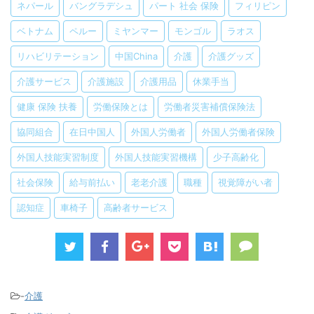
ネパール
バングラデシュ
パート 社会 保険
フィリピン
ベトナム
ペルー
ミヤンマー
モンゴル
ラオス
リハビリテーション
中国China
介護
介護グッズ
介護サービス
介護施設
介護用品
休業手当
健康 保険 扶養
労働保険とは
労働者災害補償保険法
協同組合
在日中国人
外国人労働者
外国人労働者保険
外国人技能実習制度
外国人技能実習機構
少子高齢化
社会保険
給与前払い
老老介護
職種
視覚障がい者
認知症
車椅子
高齢者サービス
-
介護