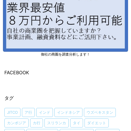
御社の商圏を調査分析します！
FACEBOOK
タグ
JITCO
ア行
インド
インドネシア
ウズベキスタン
カンボジア
カ行
スリランカ
タイ
ダイエット