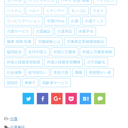
ネパール
バングラデシュ
パート 社会 保険
フィリピン
ベトナム
ペルー
ミヤンマー
モンゴル
ラオス
リハビリテーション
中国China
介護
介護グッズ
介護サービス
介護施設
介護用品
休業手当
健康 保険 扶養
労働保険とは
労働者災害補償保険法
協同組合
在日中国人
外国人労働者
外国人労働者保険
外国人技能実習制度
外国人技能実習機構
少子高齢化
社会保険
給与前払い
老老介護
職種
視覚障がい者
認知症
車椅子
高齢者サービス
-
介護
-
介護施設