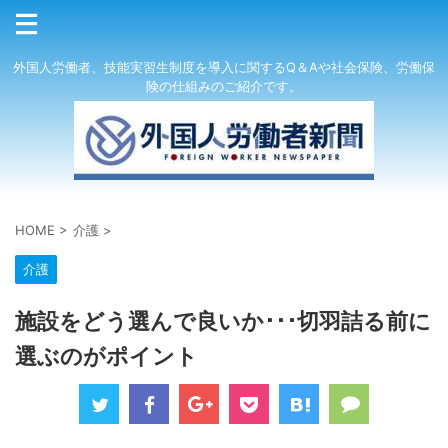
外国人労働者、技能実習生制度を導入に関するQ＆Aや社会保険、労働保
険の仕組みのご紹介です。
HOME
>
介護
>
介護
施設をどう選んで良いか･･･切羽詰る前に
選ぶのがポイント