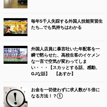
毎年5千人失踪する外国人技能実習生
たち…でも気持ちはわかる
外国人店員に暴言吐いた年配客を一
瞬で黙らせた、高校生客のイケメン
な一言で空気が変わってしま
い・・・【スカッとする話、感動、
GJな話】 【あすか】
お金を一切使わずに求人数が５倍に
なる方法！？①