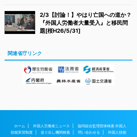
2/3【討論！】やはり亡国への道か？
『外国人労働者大量受入』と移民問
題[桜H26/5/31]
関連省庁リンク
ホーム
外国人労働者ニュース
協同組合監理団体検索 外国人
技能実習制度
送り出し機関検索
問い合わせる
外国人技能