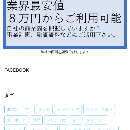
御社の商圏を調査分析します！
FACEBOOK
タグ
JITCO
ア行
インド
インドネシア
ウズベキスタン
カンボジア
カ行
スリランカ
タイ
ダイエット