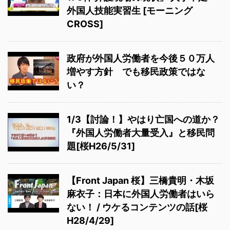
外国人技能実習生 [モーニング
CROSS]
政府が外国人労働者を今後５０万人
増やす方針 でも移民政策ではな
い？
1/3【討論！】やはり亡国への道か？
『外国人労働者大量受入』と移民問
題[桜H26/5/31]
【Front Japan 桜】三橋貴明・木坂
麻衣子：日本に外国人労働者はいら
ない！ / ウケるコンテンツの話[桜
H28/4/29]