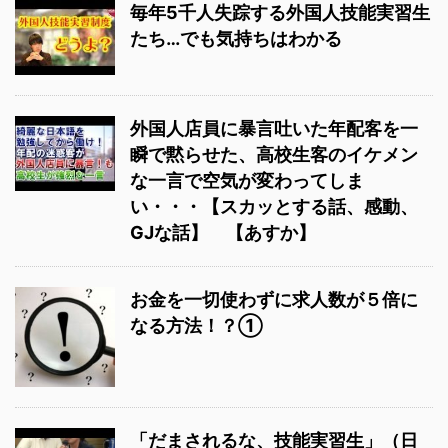
毎年5千人失踪する外国人技能実習生
たち…でも気持ちはわかる
外国人店員に暴言吐いた年配客を一
瞬で黙らせた、高校生客のイケメン
な一言で空気が変わってしま
い・・・【スカッとする話、感動、
GJな話】 【あすか】
お金を一切使わずに求人数が５倍に
なる方法！？①
「だまされるな、技能実習生」（日