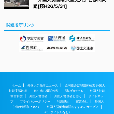
題[桜H26/5/31]
関連省庁リンク
ホーム
外国人労働者ニュース
協同組合監理団体検索 外国人
技能実習制度
送り出し機関検索
問い合わせる
外国人技能
実習制度
外国人労働者
外国人労働者と働く
サイトマッ
プ
プライバシーポリシー
利用規約
運営会社
外国人
労働者新聞について
外国人労働者新聞おすすめのサービス
#0 (タイトルなし)