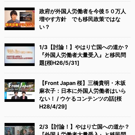
政府が外国人労働者を今後５０万人
増やす方針 でも移民政策ではな
い？
1/3【討論！】やはり亡国への道か？
『外国人労働者大量受入』と移民問
題[桜H26/5/31]
【Front Japan 桜】三橋貴明・木坂
麻衣子：日本に外国人労働者はいら
ない！ / ウケるコンテンツの話[桜
H28/4/29]
2/3【討論！】やはり亡国への道か？
『外国人労働者大量受入』と移民問