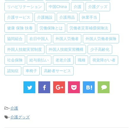
リハビリテーション
中国China
介護
介護グッズ
介護サービス
介護施設
介護用品
休業手当
健康 保険 扶養
労働保険とは
労働者災害補償保険法
協同組合
在日中国人
外国人労働者
外国人労働者保険
外国人技能実習制度
外国人技能実習機構
少子高齢化
社会保険
給与前払い
老老介護
職種
視覚障がい者
認知症
車椅子
高齢者サービス
-
介護
-
介護グッズ