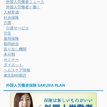
外国人労働者ニュース
外国人労働者と働く
人材育成
社会保険
介護
介護サービス
労災
雇用保険
協同組合
送り出し機関
未分類
セミナー
ダイエット
ヘルスケア情報
東京BAR探訪
外国人労働者保険 SAKURA PLAN