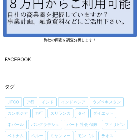
御社の商圏を調査分析します！
FACEBOOK
タグ
JITCO
ア行
インド
インドネシア
ウズベキスタン
カンボジア
カ行
スリランカ
タイ
ダイエット
ネパール
バングラデシュ
パート 社会 保険
フィリピン
ベトナム
ペルー
ミヤンマー
モンゴル
ラオス