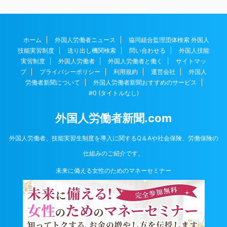
ホーム
外国人労働者ニュース
協同組合監理団体検索 外国人
技能実習制度
送り出し機関検索
問い合わせる
外国人技能
実習制度
外国人労働者
外国人労働者と働く
サイトマッ
プ
プライバシーポリシー
利用規約
運営会社
外国人
労働者新聞について
外国人労働者新聞おすすめのサービス
#0 (タイトルなし)
外国人労働者新聞.com
外国人労働者、技能実習生制度を導入に関するQ＆Aや社会保険、労働保険の
仕組みのご紹介です。
未来に備える女性のためのマネーセミナー