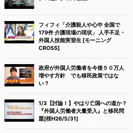
フィフィ「介護殺人や心中 全国で
179件 介護現場の現状」 人手不足・
外国人技能実習生 [モーニング
CROSS]
政府が外国人労働者を今後５０万人
増やす方針 でも移民政策ではな
い？
1/3【討論！】やはり亡国への道か？
『外国人労働者大量受入』と移民問
題[桜H26/5/31]