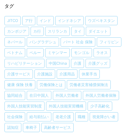
タグ
JITCO
ア行
インド
インドネシア
ウズベキスタン
カンボジア
カ行
スリランカ
タイ
ダイエット
ネパール
バングラデシュ
パート 社会 保険
フィリピン
ベトナム
ペルー
ミヤンマー
モンゴル
ラオス
リハビリテーション
中国China
介護
介護グッズ
介護サービス
介護施設
介護用品
休業手当
健康 保険 扶養
労働保険とは
労働者災害補償保険法
協同組合
在日中国人
外国人労働者
外国人労働者保険
外国人技能実習制度
外国人技能実習機構
少子高齢化
社会保険
給与前払い
老老介護
職種
視覚障がい者
認知症
車椅子
高齢者サービス