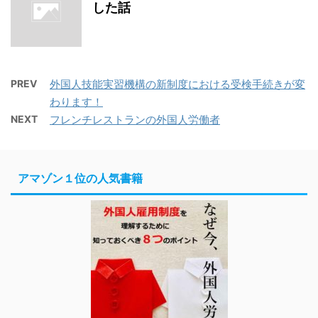
した話
PREV
外国人技能実習機構の新制度における受検手続きが変
わります！
NEXT
フレンチレストランの外国人労働者
アマゾン１位の人気書籍