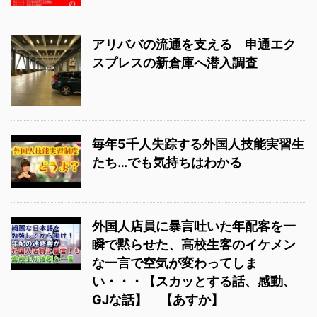
アリババの流通を支える 申通エク
スプレスの新倉庫へ潜入調査
毎年5千人失踪する外国人技能実習生
たち…でも気持ちはわかる
外国人店員に暴言吐いた年配客を一
瞬で黙らせた、高校生客のイケメン
な一言で空気が変わってしま
い・・・【スカッとする話、感動、
GJな話】 【あすか】