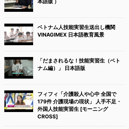
本語版 ）
ベトナム人技能実習生送出し機関
VINAGIMEX 日本語教育風景
「だまされるな！技能実習生（ベト
ナム編）」 日本語版
フィフィ「介護殺人や心中 全国で
179件 介護現場の現状」 人手不足・
外国人技能実習生 [モーニング
CROSS]