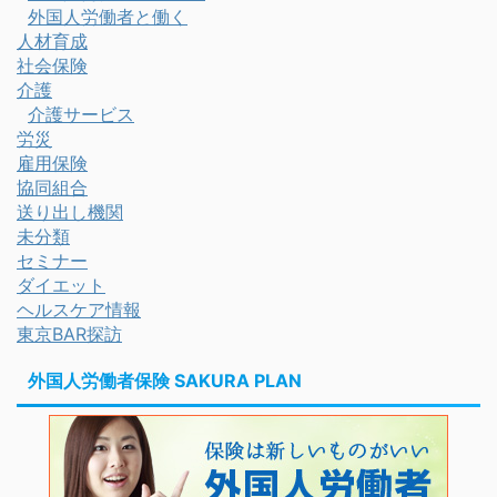
外国人労働者と働く
人材育成
社会保険
介護
介護サービス
労災
雇用保険
協同組合
送り出し機関
未分類
セミナー
ダイエット
ヘルスケア情報
東京BAR探訪
外国人労働者保険 SAKURA PLAN