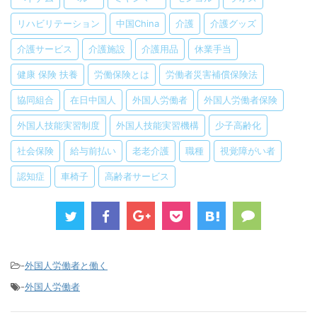
リハビリテーション
中国China
介護
介護グッズ
介護サービス
介護施設
介護用品
休業手当
健康 保険 扶養
労働保険とは
労働者災害補償保険法
協同組合
在日中国人
外国人労働者
外国人労働者保険
外国人技能実習制度
外国人技能実習機構
少子高齢化
社会保険
給与前払い
老老介護
職種
視覚障がい者
認知症
車椅子
高齢者サービス
-
外国人労働者と働く
-
外国人労働者