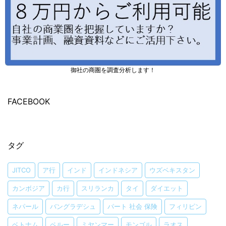
御社の商圏を調査分析します！
FACEBOOK
タグ
JITCO
ア行
インド
インドネシア
ウズベキスタン
カンボジア
カ行
スリランカ
タイ
ダイエット
ネパール
バングラデシュ
パート 社会 保険
フィリピン
ベトナム
ペルー
ミヤンマー
モンゴル
ラオス