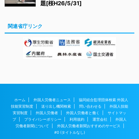
題[桜H26/5/31]
関連省庁リンク
ホーム
外国人労働者ニュース
協同組合監理団体検索 外国人
技能実習制度
送り出し機関検索
問い合わせる
外国人技能
実習制度
外国人労働者
外国人労働者と働く
サイトマッ
プ
プライバシーポリシー
利用規約
運営会社
外国人
労働者新聞について
外国人労働者新聞おすすめのサービス
#0 (タイトルなし)