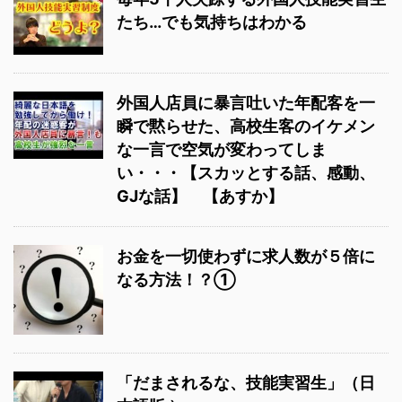
たち…でも気持ちはわかる
外国人店員に暴言吐いた年配客を一
瞬で黙らせた、高校生客のイケメン
な一言で空気が変わってしま
い・・・【スカッとする話、感動、
GJな話】 【あすか】
お金を一切使わずに求人数が５倍に
なる方法！？①
「だまされるな、技能実習生」（日