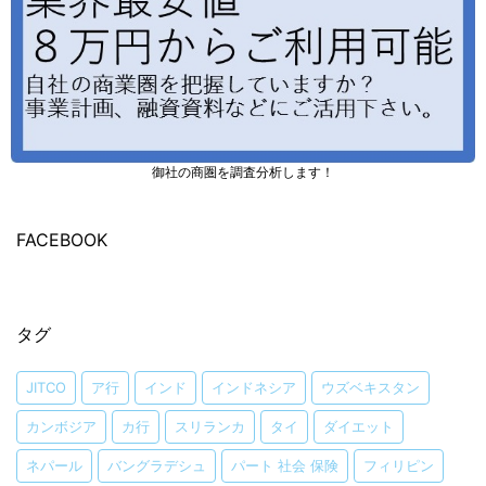
御社の商圏を調査分析します！
FACEBOOK
タグ
JITCO
ア行
インド
インドネシア
ウズベキスタン
カンボジア
カ行
スリランカ
タイ
ダイエット
ネパール
バングラデシュ
パート 社会 保険
フィリピン