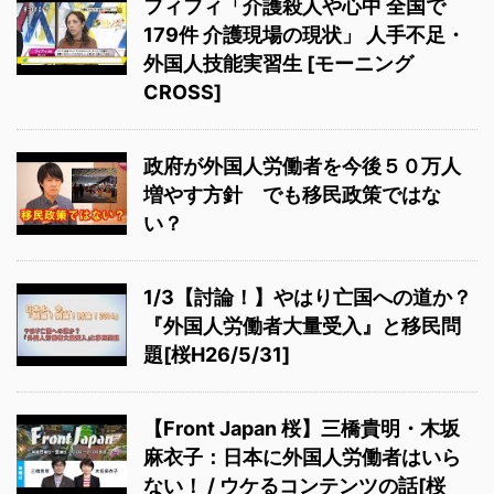
フィフィ「介護殺人や心中 全国で
179件 介護現場の現状」 人手不足・
外国人技能実習生 [モーニング
CROSS]
政府が外国人労働者を今後５０万人
増やす方針 でも移民政策ではな
い？
1/3【討論！】やはり亡国への道か？
『外国人労働者大量受入』と移民問
題[桜H26/5/31]
【Front Japan 桜】三橋貴明・木坂
麻衣子：日本に外国人労働者はいら
ない！ / ウケるコンテンツの話[桜