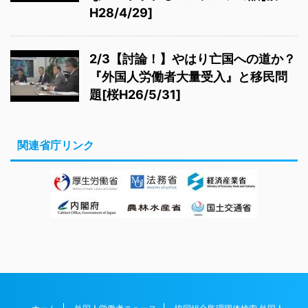
H28/4/29]
2/3【討論！】やはり亡国への道か？
『外国人労働者大量受入』と移民問
題[桜H26/5/31]
関連省庁リンク