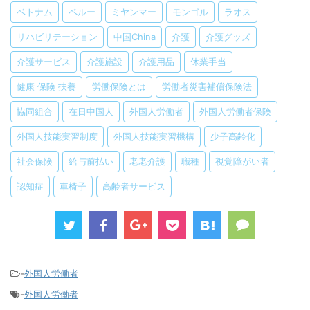
ベトナム
ペルー
ミヤンマー
モンゴル
ラオス
リハビリテーション
中国China
介護
介護グッズ
介護サービス
介護施設
介護用品
休業手当
健康 保険 扶養
労働保険とは
労働者災害補償保険法
協同組合
在日中国人
外国人労働者
外国人労働者保険
外国人技能実習制度
外国人技能実習機構
少子高齢化
社会保険
給与前払い
老老介護
職種
視覚障がい者
認知症
車椅子
高齢者サービス
-
外国人労働者
-
外国人労働者