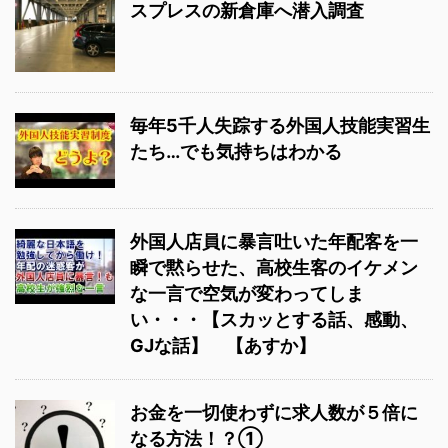
スプレスの新倉庫へ潜入調査
毎年5千人失踪する外国人技能実習生
たち…でも気持ちはわかる
外国人店員に暴言吐いた年配客を一
瞬で黙らせた、高校生客のイケメン
な一言で空気が変わってしま
い・・・【スカッとする話、感動、
GJな話】 【あすか】
お金を一切使わずに求人数が５倍に
なる方法！？①