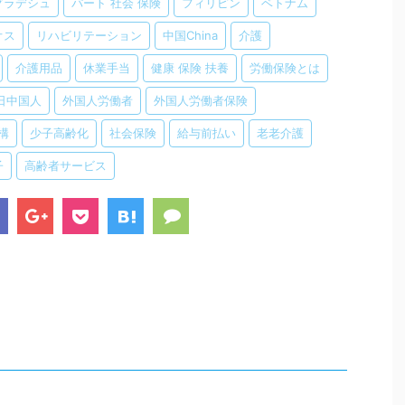
グラデシュ
パート 社会 保険
フィリピン
ベトナム
オス
リハビリテーション
中国China
介護
介護用品
休業手当
健康 保険 扶養
労働保険とは
日中国人
外国人労働者
外国人労働者保険
構
少子高齢化
社会保険
給与前払い
老老介護
子
高齢者サービス