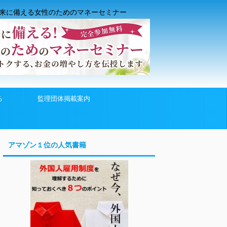
来に備える女性のためのマネーセミナー
る
監理団体掲載案内
アマゾン１位の人気書籍