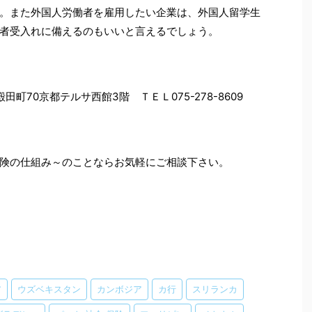
。また外国人労働者を雇用したい企業は、外国人留学生
者受入れに備えるのもいいと言えるでしょう。
田町70京都テルサ西館3階 ＴＥＬ075-278-8609
険の仕組み～のことならお気軽にご相談下さい。
ア
ウズベキスタン
カンボジア
カ行
スリランカ