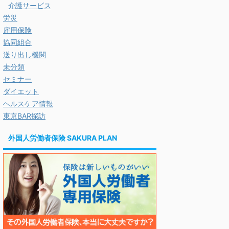
介護サービス
労災
雇用保険
協同組合
送り出し機関
未分類
セミナー
ダイエット
ヘルスケア情報
東京BAR探訪
外国人労働者保険 SAKURA PLAN