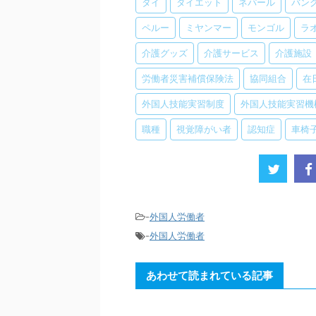
タイ
ダイエット
ネパール
バン
ペルー
ミヤンマー
モンゴル
ラ
介護グッズ
介護サービス
介護施設
労働者災害補償保険法
協同組合
在
外国人技能実習制度
外国人技能実習機
職種
視覚障がい者
認知症
車椅
-
外国人労働者
-
外国人労働者
あわせて読まれている記事