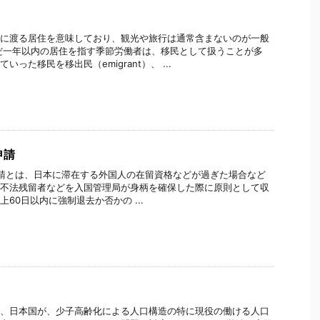
に渡る居住を意味しており、観光や旅行は通常含まないのが一般
だ一年以内の居住を指す季節労働者は、移民として扱うことが多
いった移民を移出民（emigrant）、 ...
申請
請とは、日本に滞在する外国人の在留資格などが過ぎた場合など
不法残留者などを入国管理局が身柄を確保した際に原則として収
60日以内に強制退去か否かの ...
、日本国が、少子高齢化による人口構造の特に現役の働ける人口