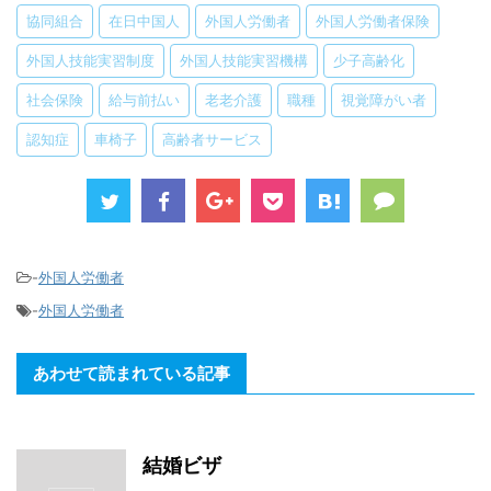
協同組合
在日中国人
外国人労働者
外国人労働者保険
外国人技能実習制度
外国人技能実習機構
少子高齢化
社会保険
給与前払い
老老介護
職種
視覚障がい者
認知症
車椅子
高齢者サービス
-
外国人労働者
-
外国人労働者
あわせて読まれている記事
結婚ビザ