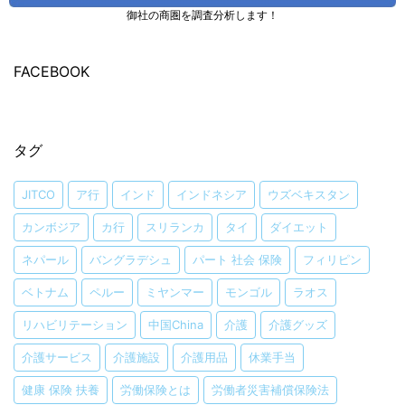
御社の商圏を調査分析します！
FACEBOOK
タグ
JITCO
ア行
インド
インドネシア
ウズベキスタン
カンボジア
カ行
スリランカ
タイ
ダイエット
ネパール
バングラデシュ
パート 社会 保険
フィリピン
ベトナム
ペルー
ミヤンマー
モンゴル
ラオス
リハビリテーション
中国China
介護
介護グッズ
介護サービス
介護施設
介護用品
休業手当
健康 保険 扶養
労働保険とは
労働者災害補償保険法