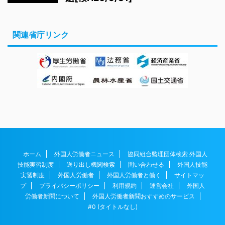
関連省庁リンク
ホーム
外国人労働者ニュース
協同組合監理団体検索 外国人
技能実習制度
送り出し機関検索
問い合わせる
外国人技能
実習制度
外国人労働者
外国人労働者と働く
サイトマッ
プ
プライバシーポリシー
利用規約
運営会社
外国人
労働者新聞について
外国人労働者新聞おすすめのサービス
#0 (タイトルなし)