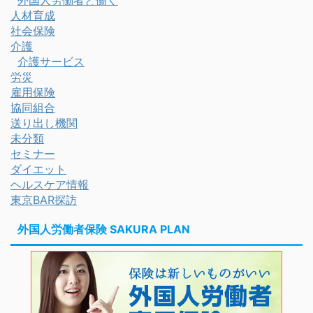
外国人労働者と働く
人材育成
社会保険
介護
介護サービス
労災
雇用保険
協同組合
送り出し機関
未分類
セミナー
ダイエット
ヘルスケア情報
東京BAR探訪
外国人労働者保険 SAKURA PLAN