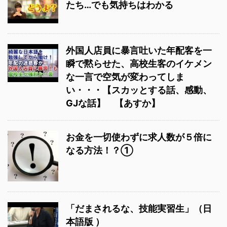
たち…でも気持ちはわかる
外国人店員に暴言吐いた年配客を一
瞬で黙らせた、高校生客のイケメン
な一言で空気が変わってしま
い・・・【スカッとする話、感動、
GJな話】 【あすか】
お金を一切使わずに求人数が５倍に
なる方法！？①
「だまされるな、技能実習生」（日
本語版 ）