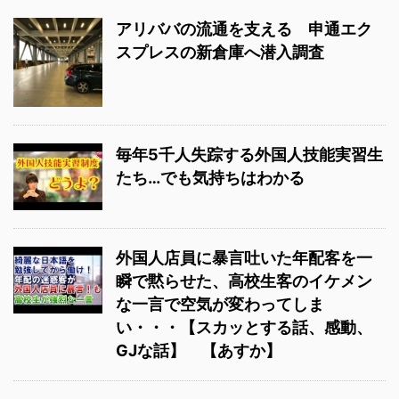
アリババの流通を支える 申通エク
スプレスの新倉庫へ潜入調査
毎年5千人失踪する外国人技能実習生
たち…でも気持ちはわかる
外国人店員に暴言吐いた年配客を一
瞬で黙らせた、高校生客のイケメン
な一言で空気が変わってしま
い・・・【スカッとする話、感動、
GJな話】 【あすか】