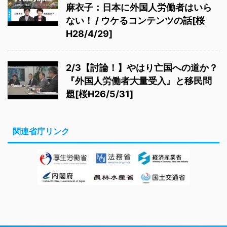
麻衣子：日本に外国人労働者はいら
ない！ / ウケるコンテンツの話[桜
H28/4/29]
2/3【討論！】やはり亡国への道か？
『外国人労働者大量受入』と移民問
題[桜H26/5/31]
関連省庁リンク