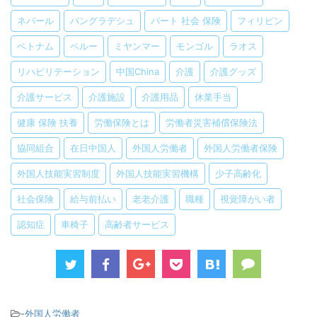
ネパール
バングラデシュ
パート 社会 保険
フィリピン
ベトナム
ペルー
ミヤンマー
モンゴル
ラオス
リハビリテーション
中国China
介護
介護グッズ
介護サービス
介護施設
介護用品
休業手当
健康 保険 扶養
労働保険とは
労働者災害補償保険法
協同組合
在日中国人
外国人労働者
外国人労働者保険
外国人技能実習制度
外国人技能実習機構
少子高齢化
社会保険
給与前払い
老老介護
職種
視覚障がい者
認知症
車椅子
高齢者サービス
-
外国人労働者