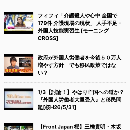
フィフィ「介護殺人や心中 全国で
179件 介護現場の現状」 人手不足・
外国人技能実習生 [モーニング
CROSS]
政府が外国人労働者を今後５０万人
増やす方針 でも移民政策ではな
い？
1/3【討論！】やはり亡国への道か？
『外国人労働者大量受入』と移民問
題[桜H26/5/31]
【Front Japan 桜】三橋貴明・木坂