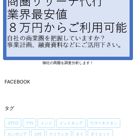
御社の商圏を調査分析します！
FACEBOOK
タグ
JITCO
ア行
インド
インドネシア
ウズベキスタン
カンボジア
カ行
スリランカ
タイ
ダイエット