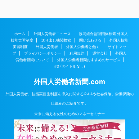
ホーム
外国人労働者ニュース
協同組合監理団体検索 外国人
技能実習制度
送り出し機関検索
問い合わせる
外国人技能
実習制度
外国人労働者
外国人労働者と働く
サイトマッ
プ
プライバシーポリシー
利用規約
運営会社
外国人
労働者新聞について
外国人労働者新聞おすすめのサービス
#0 (タイトルなし)
外国人労働者新聞.com
外国人労働者、技能実習生制度を導入に関するQ＆Aや社会保険、労働保険の
仕組みのご紹介です。
未来に備える女性のためのマネーセミナー