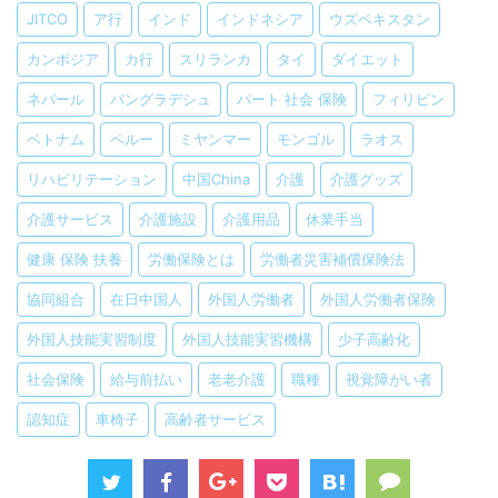
JITCO
ア行
インド
インドネシア
ウズベキスタン
カンボジア
カ行
スリランカ
タイ
ダイエット
ネパール
バングラデシュ
パート 社会 保険
フィリピン
ベトナム
ペルー
ミヤンマー
モンゴル
ラオス
リハビリテーション
中国China
介護
介護グッズ
介護サービス
介護施設
介護用品
休業手当
健康 保険 扶養
労働保険とは
労働者災害補償保険法
協同組合
在日中国人
外国人労働者
外国人労働者保険
外国人技能実習制度
外国人技能実習機構
少子高齢化
社会保険
給与前払い
老老介護
職種
視覚障がい者
認知症
車椅子
高齢者サービス