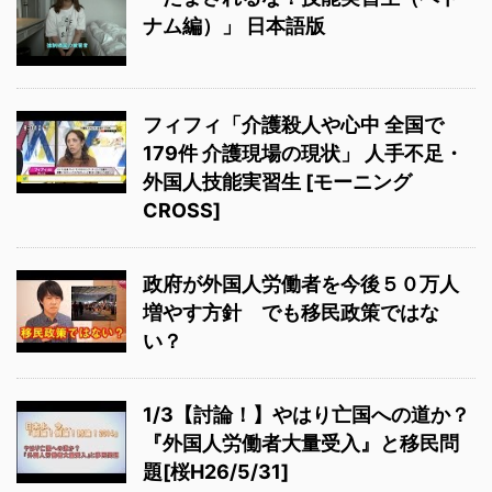
ナム編）」 日本語版
フィフィ「介護殺人や心中 全国で
179件 介護現場の現状」 人手不足・
外国人技能実習生 [モーニング
CROSS]
政府が外国人労働者を今後５０万人
増やす方針 でも移民政策ではな
い？
1/3【討論！】やはり亡国への道か？
『外国人労働者大量受入』と移民問
題[桜H26/5/31]