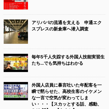
アリババの流通を支える 申通エク
スプレスの新倉庫へ潜入調査
毎年5千人失踪する外国人技能実習生
たち…でも気持ちはわかる
外国人店員に暴言吐いた年配客を一
瞬で黙らせた、高校生客のイケメン
な一言で空気が変わってしま
い・・・【スカッとする話、感動、