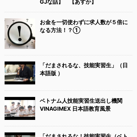
GJな話】 【あすか】
お金を一切使わずに求人数が５倍に
なる方法！？①
「だまされるな、技能実習生」（日
本語版 ）
ベトナム人技能実習生送出し機関
VINAGIMEX 日本語教育風景
「だまされるな！技能実習生（ベト