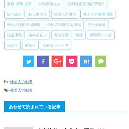
健康 保険 扶養
労働保険とは
労働者災害補償保険法
協同組合
在日中国人
外国人労働者
外国人労働者保険
外国人技能実習制度
外国人技能実習機構
少子高齢化
社会保険
給与前払い
老老介護
職種
視覚障がい者
認知症
車椅子
高齢者サービス
-
外国人労働者
-
外国人労働者
あわせて読まれている記事