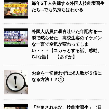
毎年5千人失踪する外国人技能実習生
たち…でも気持ちはわかる
外国人店員に暴言吐いた年配客を一
瞬で黙らせた、高校生客のイケメン
な一言で空気が変わってしま
い・・・【スカッとする話、感動、
GJな話】 【あすか】
お金を一切使わずに求人数が５倍に
なる方法！？①
「だまされるな、技能実習生」（日