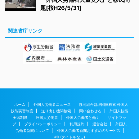
題[桜H26/5/31]
関連省庁リンク
ホーム
外国人労働者ニュース
協同組合監理団体検索 外国人
技能実習制度
送り出し機関検索
問い合わせる
外国人技能
実習制度
外国人労働者
外国人労働者と働く
サイトマッ
プ
プライバシーポリシー
利用規約
運営会社
外国人
労働者新聞について
外国人労働者新聞おすすめのサービス
#0 (タイトルなし)