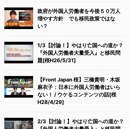
政府が外国人労働者を今後５０万人
増やす方針 でも移民政策ではな
い？
1/3【討論！】やはり亡国への道か？
『外国人労働者大量受入』と移民問
題[桜H26/5/31]
【Front Japan 桜】三橋貴明・木坂
麻衣子：日本に外国人労働者はいら
ない！ / ウケるコンテンツの話[桜
H28/4/29]
2/3【討論！】やはり亡国への道か？
『外国人労働者大量受入』と移民問