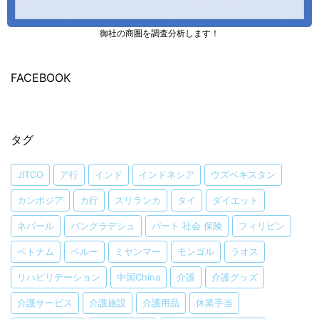
御社の商圏を調査分析します！
FACEBOOK
タグ
JITCO
ア行
インド
インドネシア
ウズベキスタン
カンボジア
カ行
スリランカ
タイ
ダイエット
ネパール
バングラデシュ
パート 社会 保険
フィリピン
ベトナム
ペルー
ミヤンマー
モンゴル
ラオス
リハビリテーション
中国China
介護
介護グッズ
介護サービス
介護施設
介護用品
休業手当