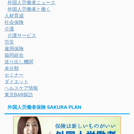
外国人労働者ニュース
外国人労働者と働く
人材育成
社会保険
介護
介護サービス
労災
雇用保険
協同組合
送り出し機関
未分類
セミナー
ダイエット
ヘルスケア情報
東京BAR探訪
外国人労働者保険 SAKURA PLAN