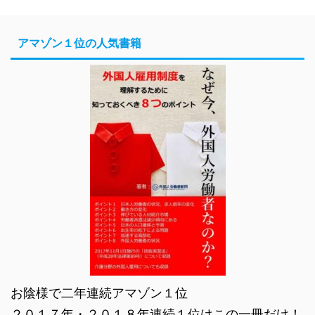
アマゾン１位の人気書籍
お陰様で二年連続アマゾン１位
２０１７年・２０１８年連続１位はこの一冊だけ！