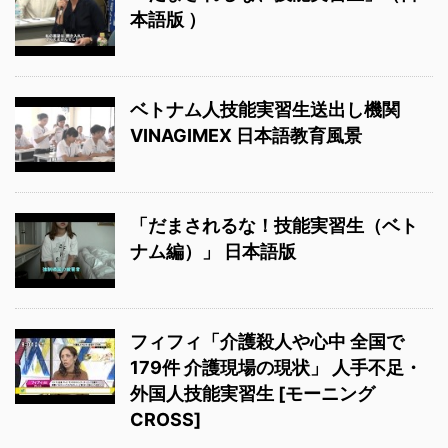
本語版 ）
ベトナム人技能実習生送出し機関
VINAGIMEX 日本語教育風景
「だまされるな！技能実習生（ベト
ナム編）」 日本語版
フィフィ「介護殺人や心中 全国で
179件 介護現場の現状」 人手不足・
外国人技能実習生 [モーニング
CROSS]