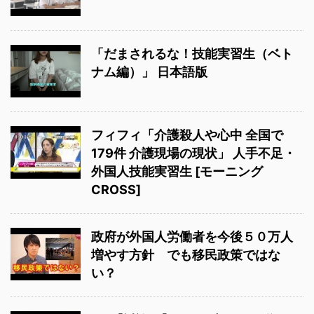
「だまされるな！技能実習生（ベト
ナム編）」 日本語版
フィフィ「介護殺人や心中 全国で
179件 介護現場の現状」 人手不足・
外国人技能実習生 [モーニング
CROSS]
政府が外国人労働者を今後５０万人
増やす方針 でも移民政策ではな
い？