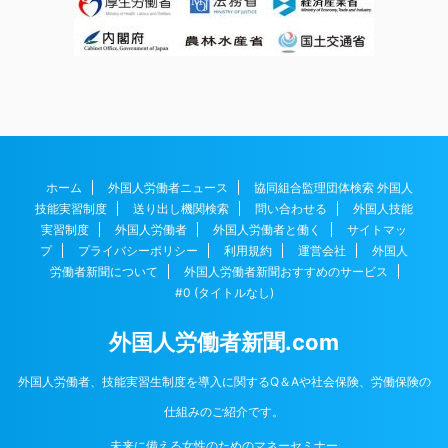
ホーム
外国人労働者ニュース
協同組合監理団体検索 外国人
技能実習制度
送り出し機関検索
問い合わせる
外国人技能
実習制度
外国人労働者
外国人労働者と働く
サイトマッ
プ
プライバシーポリシー
利用規約
運営会社
外国人
労働者新聞について
外国人労働者新聞おすすめのサービス
#0 (タイトルなし)
外国人労働者新聞.com
外国人労働者、技能実習生制度を導入に関するQ＆Aや社会保険、労働保険の
仕組みのご紹介です。
未来に備える女性のためのマネーセミナー