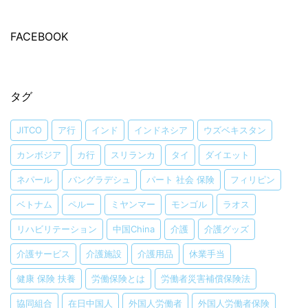
FACEBOOK
タグ
JITCO
ア行
インド
インドネシア
ウズベキスタン
カンボジア
カ行
スリランカ
タイ
ダイエット
ネパール
バングラデシュ
パート 社会 保険
フィリピン
ベトナム
ペルー
ミヤンマー
モンゴル
ラオス
リハビリテーション
中国China
介護
介護グッズ
介護サービス
介護施設
介護用品
休業手当
健康 保険 扶養
労働保険とは
労働者災害補償保険法
協同組合
在日中国人
外国人労働者
外国人労働者保険