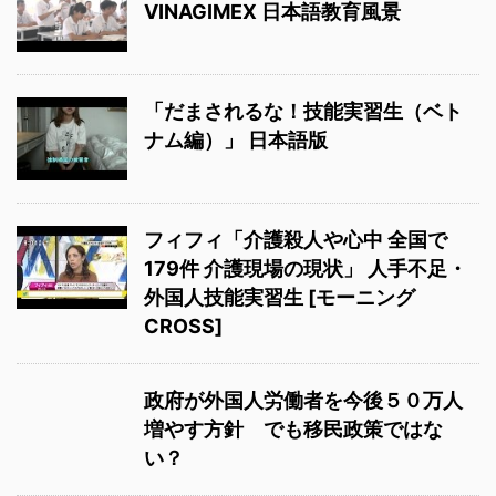
VINAGIMEX 日本語教育風景
「だまされるな！技能実習生（ベト
ナム編）」 日本語版
フィフィ「介護殺人や心中 全国で
179件 介護現場の現状」 人手不足・
外国人技能実習生 [モーニング
CROSS]
政府が外国人労働者を今後５０万人
増やす方針 でも移民政策ではな
い？