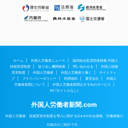
ホーム
外国人労働者ニュース
協同組合監理団体検索 外国人
技能実習制度
送り出し機関検索
問い合わせる
外国人技能
実習制度
外国人労働者
外国人労働者と働く
サイトマッ
プ
プライバシーポリシー
利用規約
運営会社
外国人
労働者新聞について
外国人労働者新聞おすすめのサービス
#0 (タイトルなし)
外国人労働者新聞.com
外国人労働者、技能実習生制度を導入に関するQ＆Aや社会保険、労働保険の
仕組みのご紹介です。