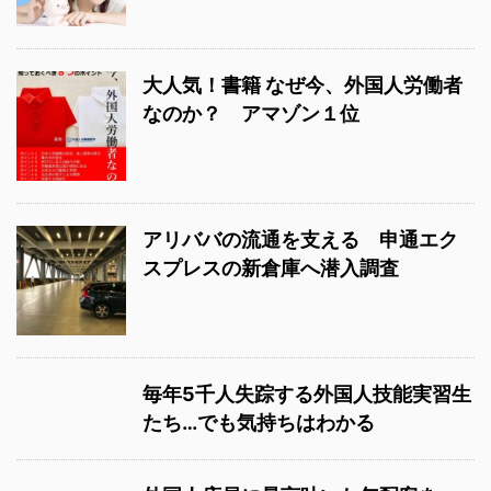
大人気！書籍 なぜ今、外国人労働者
なのか？ アマゾン１位
アリババの流通を支える 申通エク
スプレスの新倉庫へ潜入調査
毎年5千人失踪する外国人技能実習生
たち…でも気持ちはわかる