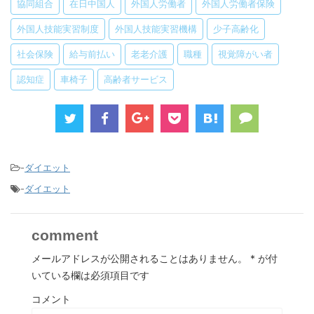
協同組合
在日中国人
外国人労働者
外国人労働者保険
外国人技能実習制度
外国人技能実習機構
少子高齢化
社会保険
給与前払い
老老介護
職種
視覚障がい者
認知症
車椅子
高齢者サービス
-
ダイエット
-
ダイエット
comment
メールアドレスが公開されることはありません。
*
が付
いている欄は必須項目です
コメント