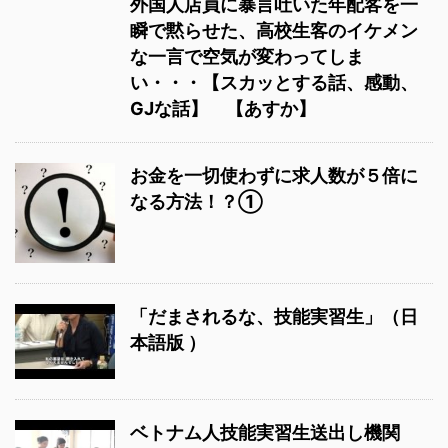
外国人店員に暴言吐いた年配客を一
瞬で黙らせた、高校生客のイケメン
な一言で空気が変わってしま
い・・・【スカッとする話、感動、
GJな話】 【あすか】
お金を一切使わずに求人数が５倍に
なる方法！？①
「だまされるな、技能実習生」（日
本語版 ）
ベトナム人技能実習生送出し機関