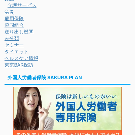
介護サービス
労災
雇用保険
協同組合
送り出し機関
未分類
セミナー
ダイエット
ヘルスケア情報
東京BAR探訪
外国人労働者保険 SAKURA PLAN