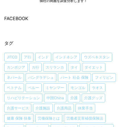
御社の商圏を調査分析します！
FACEBOOK
タグ
JITCO
ア行
インド
インドネシア
ウズベキスタン
カンボジア
カ行
スリランカ
タイ
ダイエット
ネパール
バングラデシュ
パート 社会 保険
フィリピン
ベトナム
ペルー
ミヤンマー
モンゴル
ラオス
リハビリテーション
中国China
介護
介護グッズ
介護サービス
介護施設
介護用品
休業手当
健康 保険 扶養
労働保険とは
労働者災害補償保険法