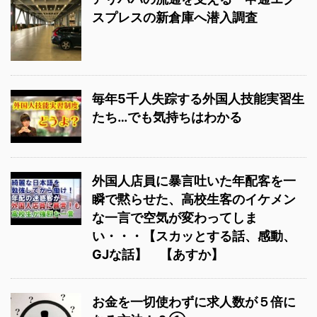
スプレスの新倉庫へ潜入調査
毎年5千人失踪する外国人技能実習生
たち…でも気持ちはわかる
外国人店員に暴言吐いた年配客を一
瞬で黙らせた、高校生客のイケメン
な一言で空気が変わってしま
い・・・【スカッとする話、感動、
GJな話】 【あすか】
お金を一切使わずに求人数が５倍に