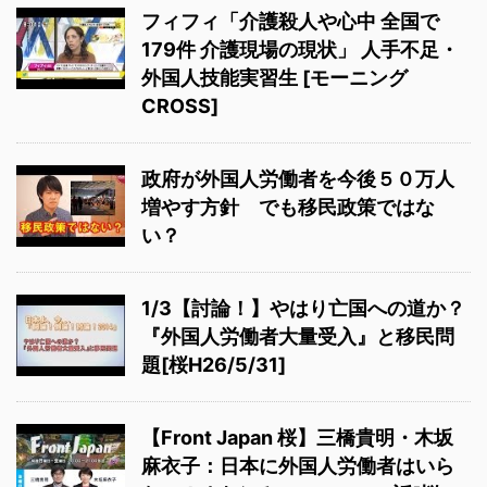
フィフィ「介護殺人や心中 全国で
179件 介護現場の現状」 人手不足・
外国人技能実習生 [モーニング
CROSS]
政府が外国人労働者を今後５０万人
増やす方針 でも移民政策ではな
い？
1/3【討論！】やはり亡国への道か？
『外国人労働者大量受入』と移民問
題[桜H26/5/31]
【Front Japan 桜】三橋貴明・木坂
麻衣子：日本に外国人労働者はいら