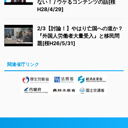
ない！ / ウケるコンテンツの話[桜
H28/4/29]
2/3【討論！】やはり亡国への道か？
『外国人労働者大量受入』と移民問
題[桜H26/5/31]
関連省庁リンク