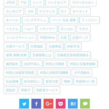
JITCO
ア行
インド
インドネシア
ウズベキスタン
カンボジア
カ行
スリランカ
タイ
ダイエット
ネパール
バングラデシュ
パート 社会 保険
フィリピン
ベトナム
ペルー
ミヤンマー
モンゴル
ラオス
リハビリテーション
中国China
介護
介護グッズ
介護サービス
介護施設
介護用品
休業手当
健康 保険 扶養
労働保険とは
労働者災害補償保険法
協同組合
在日中国人
外国人労働者
外国人労働者保険
外国人技能実習制度
外国人技能実習機構
少子高齢化
社会保険
給与前払い
老老介護
職種
視覚障がい者
認知症
車椅子
高齢者サービス