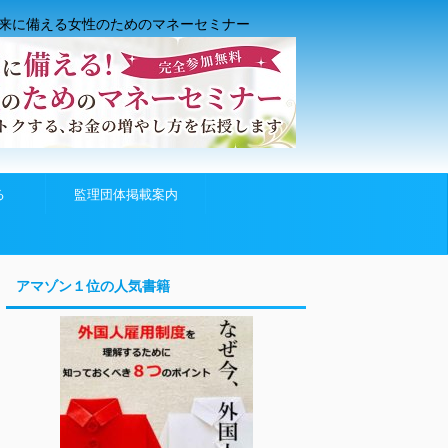
来に備える女性のためのマネーセミナー
る
監理団体掲載案内
アマゾン１位の人気書籍