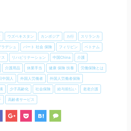
ア
ウズベキスタン
カンボジア
カ行
スリランカ
グラデシュ
パート 社会 保険
フィリピン
ベトナム
オス
リハビリテーション
中国China
介護
介護用品
休業手当
健康 保険 扶養
労働保険とは
日中国人
外国人労働者
外国人労働者保険
構
少子高齢化
社会保険
給与前払い
老老介護
子
高齢者サービス