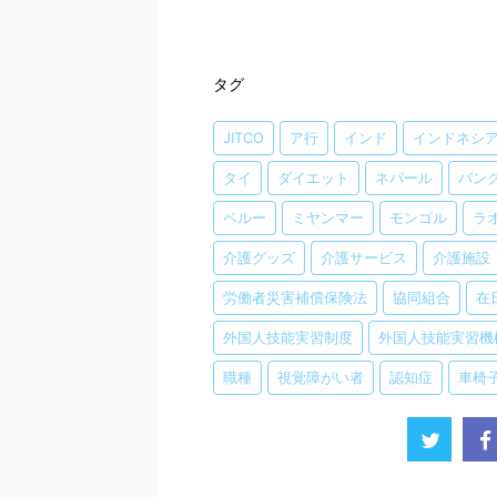
タグ
JITCO
ア行
インド
インドネシ
タイ
ダイエット
ネパール
バン
ペルー
ミヤンマー
モンゴル
ラ
介護グッズ
介護サービス
介護施設
労働者災害補償保険法
協同組合
在
外国人技能実習制度
外国人技能実習機
職種
視覚障がい者
認知症
車椅