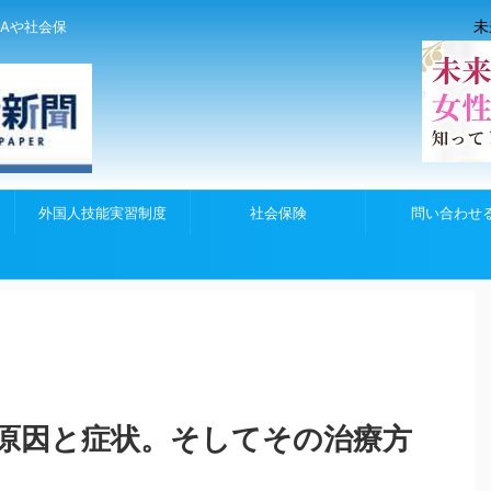
未
Aや社会保
外国人技能実習制度
社会保険
問い合わせ
原因と症状。そしてその治療方