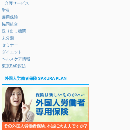
介護サービス
労災
雇用保険
協同組合
送り出し機関
未分類
セミナー
ダイエット
ヘルスケア情報
東京BAR探訪
外国人労働者保険 SAKURA PLAN