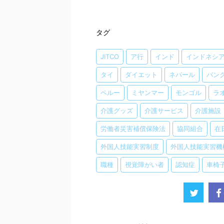
タグ
JITCO
ア行
インド
インドネシ
タイ
ダイエット
ネパール
バン
ペルー
ミヤンマー
モンゴル
ラ
介護グッズ
介護サービス
介護施設
労働者災害補償保険法
協同組合
在
外国人技能実習制度
外国人技能実習機
職種
視覚障がい者
認知症
車椅