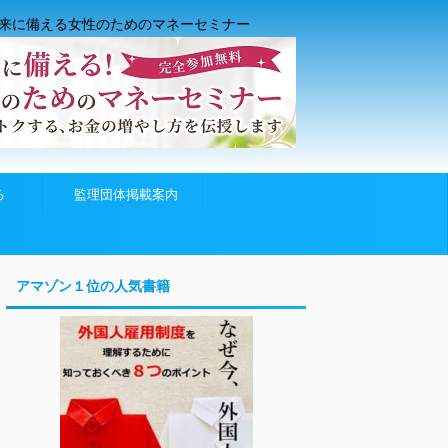
来に備える女性のためのマネーセミナー
る
監理団体掲載案内
アマゾン１位の人気書籍