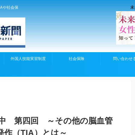
未
Aや社会保
外国人技能実習制度
社会保険
問い合わせ
中 第四回 ～その他の脳血管
作（TIA）とは～