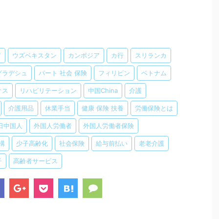
ア
ウズベキスタン
カンボジア
カ行
スリランカ
グラデシュ
パート 社会 保険
フィリピン
ベトナム
オス
リハビリテーション
中国China
介護
介護用品
休業手当
健康 保険 扶養
労働保険とは
日中国人
外国人労働者
外国人労働者保険
構
少子高齢化
社会保険
給与前払い
老老介護
子
高齢者サービス