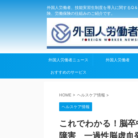
外国人労働者、技能実習生制度を導入に関するQ＆
険、労働保険の仕組みのご紹介です。
外国人労働者ニュース
外国人労働者
おすすめのサービス
HOME
>
ヘルスケア情報
>
ヘルスケア情報
これでわかる！脳卒
障害 一過性脳虚血発