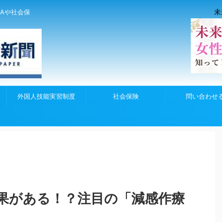
未
Aや社会保
外国人技能実習制度
社会保険
問い合わせ
果がある！？注目の「減感作療