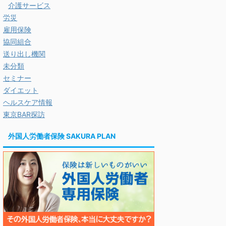
介護サービス
労災
雇用保険
協同組合
送り出し機関
未分類
セミナー
ダイエット
ヘルスケア情報
東京BAR探訪
外国人労働者保険 SAKURA PLAN