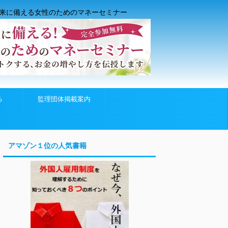
来に備える女性のためのマネーセミナー
る
監理団体掲載案内
アマゾン１位の人気書籍