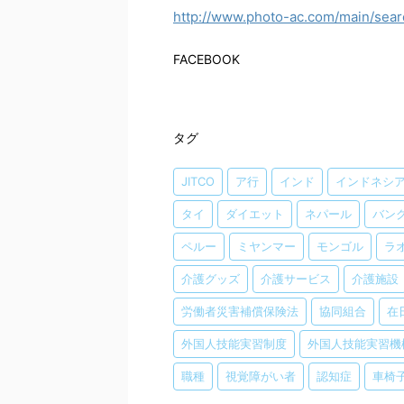
http://www.photo-ac.com/main/se
FACEBOOK
タグ
JITCO
ア行
インド
インドネシ
タイ
ダイエット
ネパール
バン
ペルー
ミヤンマー
モンゴル
ラ
介護グッズ
介護サービス
介護施設
労働者災害補償保険法
協同組合
在
外国人技能実習制度
外国人技能実習機
職種
視覚障がい者
認知症
車椅