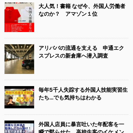
大人気！書籍 なぜ今、外国人労働者
なのか？ アマゾン１位
アリババの流通を支える 申通エク
スプレスの新倉庫へ潜入調査
毎年5千人失踪する外国人技能実習生
たち…でも気持ちはわかる
外国人店員に暴言吐いた年配客を一
瞬で黙らせた、高校生客のイケメン