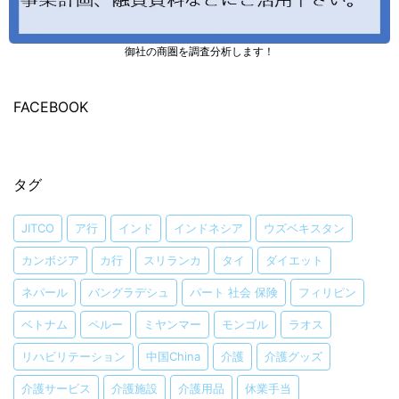
御社の商圏を調査分析します！
FACEBOOK
タグ
JITCO
ア行
インド
インドネシア
ウズベキスタン
カンボジア
カ行
スリランカ
タイ
ダイエット
ネパール
バングラデシュ
パート 社会 保険
フィリピン
ベトナム
ペルー
ミヤンマー
モンゴル
ラオス
リハビリテーション
中国China
介護
介護グッズ
介護サービス
介護施設
介護用品
休業手当