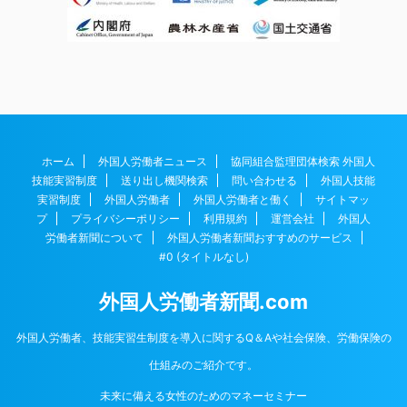
ホーム
外国人労働者ニュース
協同組合監理団体検索 外国人
技能実習制度
送り出し機関検索
問い合わせる
外国人技能
実習制度
外国人労働者
外国人労働者と働く
サイトマッ
プ
プライバシーポリシー
利用規約
運営会社
外国人
労働者新聞について
外国人労働者新聞おすすめのサービス
#0 (タイトルなし)
外国人労働者新聞.com
外国人労働者、技能実習生制度を導入に関するQ＆Aや社会保険、労働保険の
仕組みのご紹介です。
未来に備える女性のためのマネーセミナー