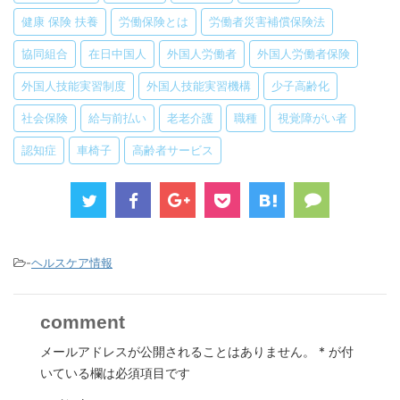
健康 保険 扶養
労働保険とは
労働者災害補償保険法
協同組合
在日中国人
外国人労働者
外国人労働者保険
外国人技能実習制度
外国人技能実習機構
少子高齢化
社会保険
給与前払い
老老介護
職種
視覚障がい者
認知症
車椅子
高齢者サービス
-
ヘルスケア情報
comment
メールアドレスが公開されることはありません。
*
が付
いている欄は必須項目です