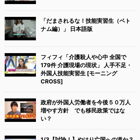
「だまされるな！技能実習生（ベト
ナム編）」 日本語版
フィフィ「介護殺人や心中 全国で
179件 介護現場の現状」 人手不足・
外国人技能実習生 [モーニング
CROSS]
政府が外国人労働者を今後５０万人
増やす方針 でも移民政策ではな
い？
1/3【討論！】やはり亡国への道か？