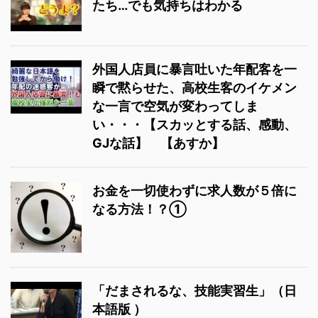
たち…でも気持ちはわかる
外国人店員に暴言吐いた年配客を一
瞬で黙らせた、高校生客のイケメン
な一言で空気が変わってしま
い・・・【スカッとする話、感動、
GJな話】 【あすか】
お金を一切使わずに求人数が５倍に
なる方法！？①
「だまされるな、技能実習生」（日
本語版 ）