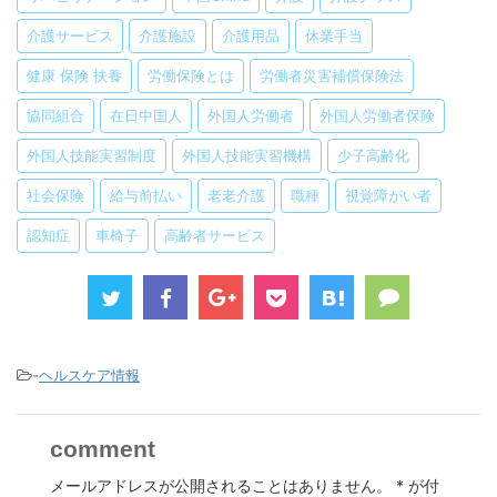
介護サービス
介護施設
介護用品
休業手当
健康 保険 扶養
労働保険とは
労働者災害補償保険法
協同組合
在日中国人
外国人労働者
外国人労働者保険
外国人技能実習制度
外国人技能実習機構
少子高齢化
社会保険
給与前払い
老老介護
職種
視覚障がい者
認知症
車椅子
高齢者サービス
-
ヘルスケア情報
comment
メールアドレスが公開されることはありません。
*
が付