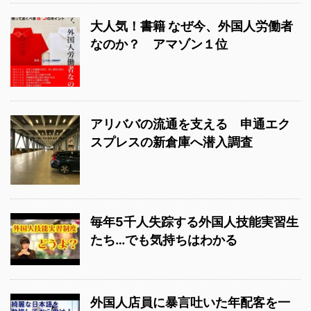
大人気！書籍 なぜ今、外国人労働者
なのか？ アマゾン１位
アリババの流通を支える 申通エク
スプレスの新倉庫へ潜入調査
毎年5千人失踪する外国人技能実習生
たち…でも気持ちはわかる
外国人店員に暴言吐いた年配客を一