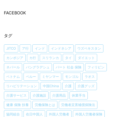
FACEBOOK
タグ
JITCO
ア行
インド
インドネシア
ウズベキスタン
カンボジア
カ行
スリランカ
タイ
ダイエット
ネパール
バングラデシュ
パート 社会 保険
フィリピン
ベトナム
ペルー
ミヤンマー
モンゴル
ラオス
リハビリテーション
中国China
介護
介護グッズ
介護サービス
介護施設
介護用品
休業手当
健康 保険 扶養
労働保険とは
労働者災害補償保険法
協同組合
在日中国人
外国人労働者
外国人労働者保険