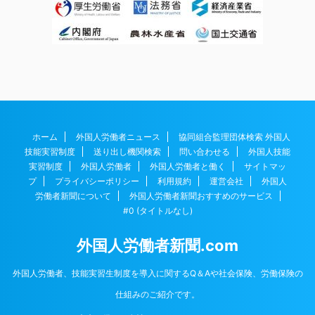
ホーム
外国人労働者ニュース
協同組合監理団体検索 外国人
技能実習制度
送り出し機関検索
問い合わせる
外国人技能
実習制度
外国人労働者
外国人労働者と働く
サイトマッ
プ
プライバシーポリシー
利用規約
運営会社
外国人
労働者新聞について
外国人労働者新聞おすすめのサービス
#0 (タイトルなし)
外国人労働者新聞.com
外国人労働者、技能実習生制度を導入に関するQ＆Aや社会保険、労働保険の
仕組みのご紹介です。