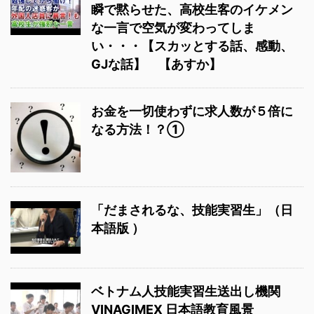
瞬で黙らせた、高校生客のイケメン
な一言で空気が変わってしま
い・・・【スカッとする話、感動、
GJな話】 【あすか】
お金を一切使わずに求人数が５倍に
なる方法！？①
「だまされるな、技能実習生」（日
本語版 ）
ベトナム人技能実習生送出し機関
VINAGIMEX 日本語教育風景