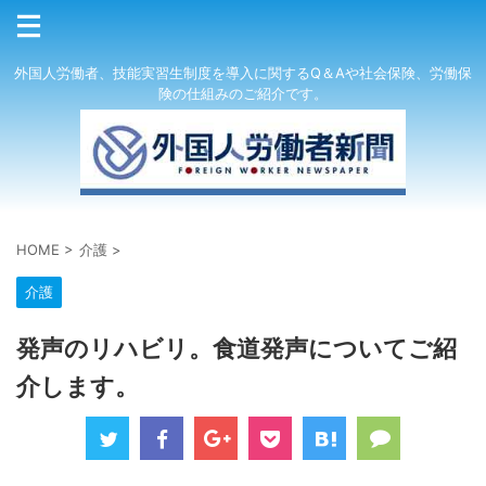
外国人労働者、技能実習生制度を導入に関するQ＆Aや社会保険、労働保
険の仕組みのご紹介です。
HOME
>
介護
>
介護
発声のリハビリ。食道発声についてご紹
介します。