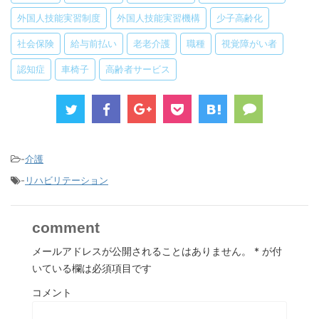
外国人技能実習制度
外国人技能実習機構
少子高齢化
社会保険
給与前払い
老老介護
職種
視覚障がい者
認知症
車椅子
高齢者サービス
-
介護
-
リハビリテーション
comment
メールアドレスが公開されることはありません。
*
が付
いている欄は必須項目です
コメント