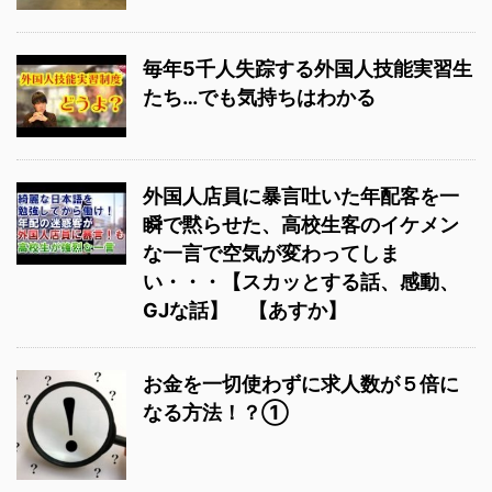
毎年5千人失踪する外国人技能実習生
たち…でも気持ちはわかる
外国人店員に暴言吐いた年配客を一
瞬で黙らせた、高校生客のイケメン
な一言で空気が変わってしま
い・・・【スカッとする話、感動、
GJな話】 【あすか】
お金を一切使わずに求人数が５倍に
なる方法！？①