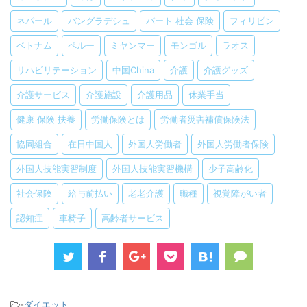
ネパール
バングラデシュ
パート 社会 保険
フィリピン
ベトナム
ペルー
ミヤンマー
モンゴル
ラオス
リハビリテーション
中国China
介護
介護グッズ
介護サービス
介護施設
介護用品
休業手当
健康 保険 扶養
労働保険とは
労働者災害補償保険法
協同組合
在日中国人
外国人労働者
外国人労働者保険
外国人技能実習制度
外国人技能実習機構
少子高齢化
社会保険
給与前払い
老老介護
職種
視覚障がい者
認知症
車椅子
高齢者サービス
-
ダイエット