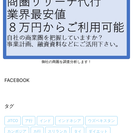
御社の商圏を調査分析します！
FACEBOOK
タグ
JITCO
ア行
インド
インドネシア
ウズベキスタン
カンボジア
カ行
スリランカ
タイ
ダイエット