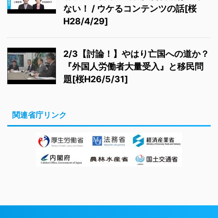
ない！ / ウケるコンテンツの話[桜
H28/4/29]
2/3【討論！】やはり亡国への道か？
『外国人労働者大量受入』と移民問
題[桜H26/5/31]
関連省庁リンク