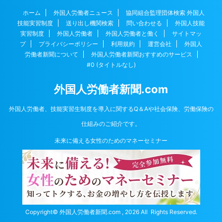
ホーム
外国人労働者ニュース
協同組合監理団体検索 外国人
技能実習制度
送り出し機関検索
問い合わせる
外国人技能
実習制度
外国人労働者
外国人労働者と働く
サイトマッ
プ
プライバシーポリシー
利用規約
運営会社
外国人
労働者新聞について
外国人労働者新聞おすすめのサービス
#0 (タイトルなし)
外国人労働者新聞.com
外国人労働者、技能実習生制度を導入に関するQ＆Aや社会保険、労働保険の
仕組みのご紹介です。
未来に備える女性のためのマネーセミナー
Copyright© 外国人労働者新聞.com , 2026 All Rights Reserved.