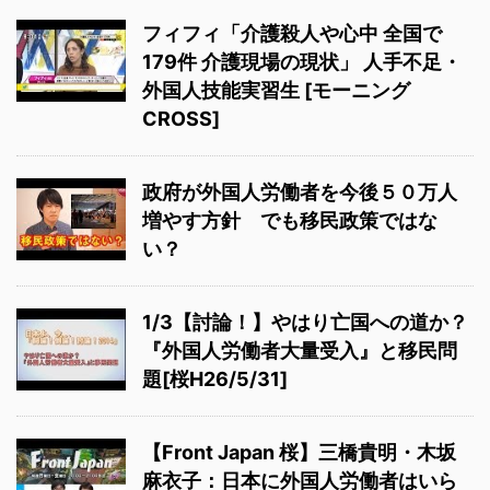
フィフィ「介護殺人や心中 全国で
179件 介護現場の現状」 人手不足・
外国人技能実習生 [モーニング
CROSS]
政府が外国人労働者を今後５０万人
増やす方針 でも移民政策ではな
い？
1/3【討論！】やはり亡国への道か？
『外国人労働者大量受入』と移民問
題[桜H26/5/31]
【Front Japan 桜】三橋貴明・木坂
麻衣子：日本に外国人労働者はいら