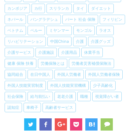
カンボジア
カ行
スリランカ
タイ
ダイエット
ネパール
バングラデシュ
パート 社会 保険
フィリピン
ベトナム
ペルー
ミヤンマー
モンゴル
ラオス
リハビリテーション
中国China
介護
介護グッズ
介護サービス
介護施設
介護用品
休業手当
健康 保険 扶養
労働保険とは
労働者災害補償保険法
協同組合
在日中国人
外国人労働者
外国人労働者保険
外国人技能実習制度
外国人技能実習機構
少子高齢化
社会保険
給与前払い
老老介護
職種
視覚障がい者
認知症
車椅子
高齢者サービス