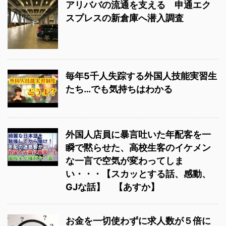
アリババの流通を支える 申通エク
スプレスの新倉庫へ潜入調査
毎年5千人失踪する外国人技能実習生
たち…でも気持ちはわかる
外国人店員に暴言吐いた年配客を一
瞬で黙らせた、高校生客のイケメン
な一言で空気が変わってしま
い・・・【スカッとする話、感動、
GJな話】 【あすか】
お金を一切使わずに求人数が５倍に