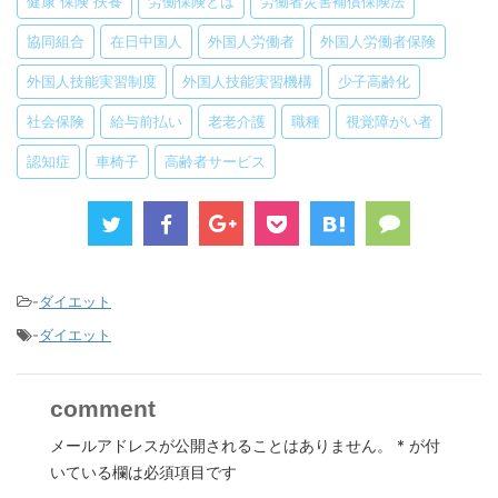
健康 保険 扶養
労働保険とは
労働者災害補償保険法
協同組合
在日中国人
外国人労働者
外国人労働者保険
外国人技能実習制度
外国人技能実習機構
少子高齢化
社会保険
給与前払い
老老介護
職種
視覚障がい者
認知症
車椅子
高齢者サービス
-
ダイエット
-
ダイエット
comment
メールアドレスが公開されることはありません。
*
が付
いている欄は必須項目です