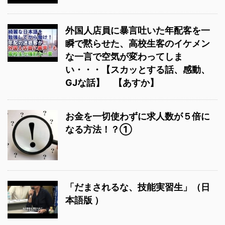
外国人店員に暴言吐いた年配客を一
瞬で黙らせた、高校生客のイケメン
な一言で空気が変わってしま
い・・・【スカッとする話、感動、
GJな話】 【あすか】
お金を一切使わずに求人数が５倍に
なる方法！？①
「だまされるな、技能実習生」（日
本語版 ）