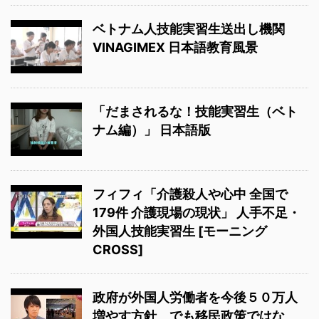
ベトナム人技能実習生送出し機関
VINAGIMEX 日本語教育風景
「だまされるな！技能実習生（ベト
ナム編）」 日本語版
フィフィ「介護殺人や心中 全国で
179件 介護現場の現状」 人手不足・
外国人技能実習生 [モーニング
CROSS]
政府が外国人労働者を今後５０万人
増やす方針 でも移民政策ではな