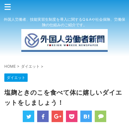
外国人労働者、技能実習生制度を導入に関するQ＆Aや社会保険、労働保
険の仕組みのご紹介です。
HOME
>
ダイエット
>
ダイエット
塩麹ときのこを食べて体に嬉しいダイエ
ットをしましょう！