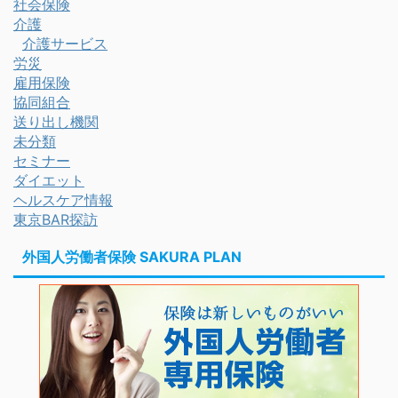
社会保険
介護
介護サービス
労災
雇用保険
協同組合
送り出し機関
未分類
セミナー
ダイエット
ヘルスケア情報
東京BAR探訪
外国人労働者保険 SAKURA PLAN