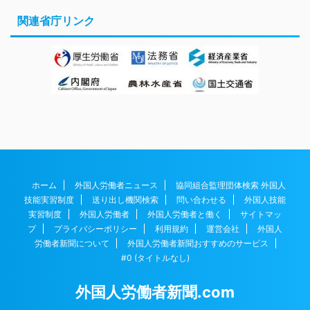
関連省庁リンク
ホーム
外国人労働者ニュース
協同組合監理団体検索 外国人
技能実習制度
送り出し機関検索
問い合わせる
外国人技能
実習制度
外国人労働者
外国人労働者と働く
サイトマッ
プ
プライバシーポリシー
利用規約
運営会社
外国人
労働者新聞について
外国人労働者新聞おすすめのサービス
#0 (タイトルなし)
外国人労働者新聞.com