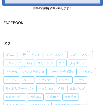
御社の商圏を調査分析します！
FACEBOOK
タグ
JITCO
ア行
インド
インドネシア
ウズベキスタン
カンボジア
カ行
スリランカ
タイ
ダイエット
ネパール
バングラデシュ
パート 社会 保険
フィリピン
ベトナム
ペルー
ミヤンマー
モンゴル
ラオス
リハビリテーション
中国China
介護
介護グッズ
介護サービス
介護施設
介護用品
休業手当