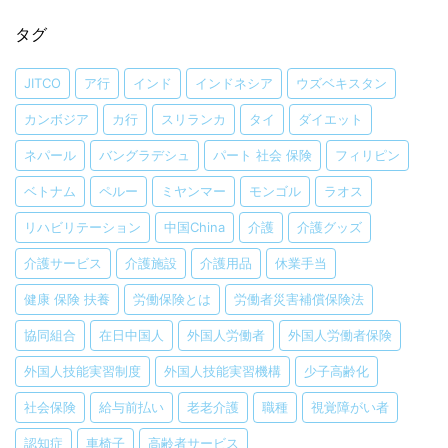
タグ
JITCO
ア行
インド
インドネシア
ウズベキスタン
カンボジア
カ行
スリランカ
タイ
ダイエット
ネパール
バングラデシュ
パート 社会 保険
フィリピン
ベトナム
ペルー
ミヤンマー
モンゴル
ラオス
リハビリテーション
中国China
介護
介護グッズ
介護サービス
介護施設
介護用品
休業手当
健康 保険 扶養
労働保険とは
労働者災害補償保険法
協同組合
在日中国人
外国人労働者
外国人労働者保険
外国人技能実習制度
外国人技能実習機構
少子高齢化
社会保険
給与前払い
老老介護
職種
視覚障がい者
認知症
車椅子
高齢者サービス