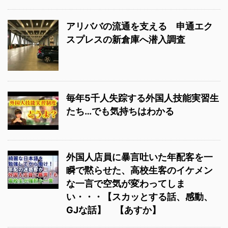
アリババの流通を支える 申通エク
スプレスの新倉庫へ潜入調査
毎年5千人失踪する外国人技能実習生
たち…でも気持ちはわかる
外国人店員に暴言吐いた年配客を一
瞬で黙らせた、高校生客のイケメン
な一言で空気が変わってしま
い・・・【スカッとする話、感動、
GJな話】 【あすか】