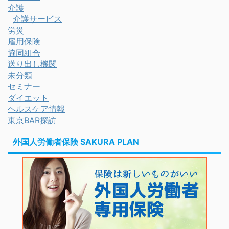
介護
介護サービス
労災
雇用保険
協同組合
送り出し機関
未分類
セミナー
ダイエット
ヘルスケア情報
東京BAR探訪
外国人労働者保険 SAKURA PLAN