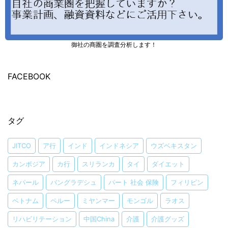
御社の商圏を調査分析します！
FACEBOOK
タグ
JITCO
ア行
インド
インドネシア
ウズベキスタン
カンボジア
カ行
スリランカ
タイ
ダイエット
ネパール
バングラデシュ
パート 社会 保険
フィリピン
ベトナム
ペルー
ミヤンマー
モンゴル
ラオス
リハビリテーション
中国China
介護
介護グッズ