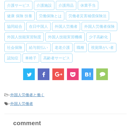
介護サービス
介護施設
介護用品
休業手当
健康 保険 扶養
労働保険とは
労働者災害補償保険法
協同組合
在日中国人
外国人労働者
外国人労働者保険
外国人技能実習制度
外国人技能実習機構
少子高齢化
社会保険
給与前払い
老老介護
職種
視覚障がい者
認知症
車椅子
高齢者サービス
-
外国人労働者と働く
-
外国人労働者
comment