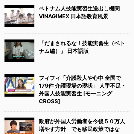
ベトナム人技能実習生送出し機関
VINAGIMEX 日本語教育風景
「だまされるな！技能実習生（ベト
ナム編）」 日本語版
フィフィ「介護殺人や心中 全国で
179件 介護現場の現状」 人手不足・
外国人技能実習生 [モーニング
CROSS]
政府が外国人労働者を今後５０万人
増やす方針 でも移民政策ではな