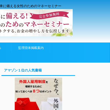
来に備える女性のためのマネーセミナー
る
監理団体掲載案内
アマゾン１位の人気書籍