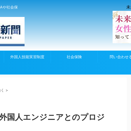
未
Aや社会保
外国人技能実習制度
社会保険
問い合わせ
働く
>
 外国人エンジニアとのプロジ