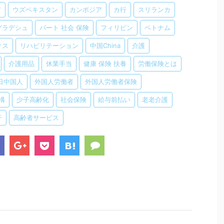
ア
ウズベキスタン
カンボジア
カ行
スリランカ
グラデシュ
パート 社会 保険
フィリピン
ベトナム
オス
リハビリテーション
中国China
介護
介護用品
休業手当
健康 保険 扶養
労働保険とは
日中国人
外国人労働者
外国人労働者保険
構
少子高齢化
社会保険
給与前払い
老老介護
子
高齢者サービス