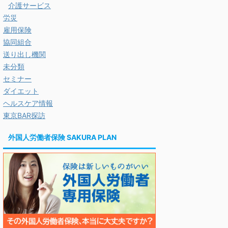
介護サービス
労災
雇用保険
協同組合
送り出し機関
未分類
セミナー
ダイエット
ヘルスケア情報
東京BAR探訪
外国人労働者保険 SAKURA PLAN