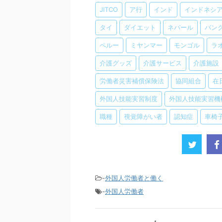
JITCO
ア行
インド
インドネシ
タイ
ダイエット
ネパール
バン
ペルー
ミヤンマー
モンゴル
ラ
介護グッズ
介護サービス
介護施設
労働者災害補償保険法
協同組合
在
外国人技能実習制度
外国人技能実習機
職種
視覚障がい者
認知症
車椅
-
外国人労働者と働く
-
外国人労働者