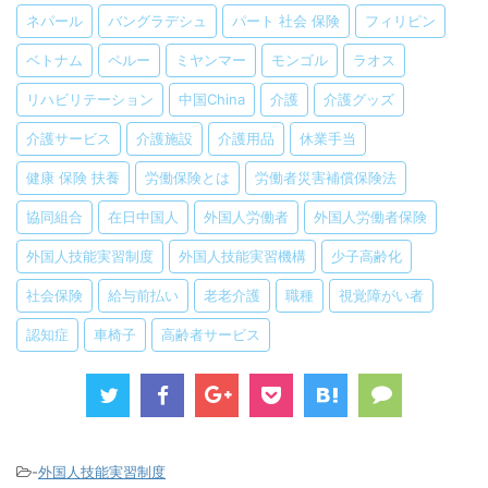
ネパール
バングラデシュ
パート 社会 保険
フィリピン
ベトナム
ペルー
ミヤンマー
モンゴル
ラオス
リハビリテーション
中国China
介護
介護グッズ
介護サービス
介護施設
介護用品
休業手当
健康 保険 扶養
労働保険とは
労働者災害補償保険法
協同組合
在日中国人
外国人労働者
外国人労働者保険
外国人技能実習制度
外国人技能実習機構
少子高齢化
社会保険
給与前払い
老老介護
職種
視覚障がい者
認知症
車椅子
高齢者サービス
-
外国人技能実習制度