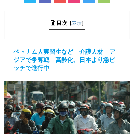
目次
[
表示
]
ベトナム人実習生など 介護人材 ア
ジアで争奪戦 高齢化、日本より急ピ
ッチで進行中