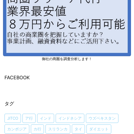
御社の商圏を調査分析します！
FACEBOOK
タグ
JITCO
ア行
インド
インドネシア
ウズベキスタン
カンボジア
カ行
スリランカ
タイ
ダイエット