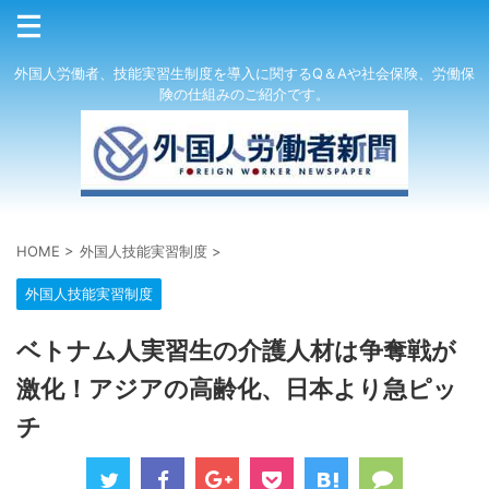
外国人労働者、技能実習生制度を導入に関するQ＆Aや社会保険、労働保
険の仕組みのご紹介です。
HOME
>
外国人技能実習制度
>
外国人技能実習制度
ベトナム人実習生の介護人材は争奪戦が
激化！アジアの高齢化、日本より急ピッ
チ