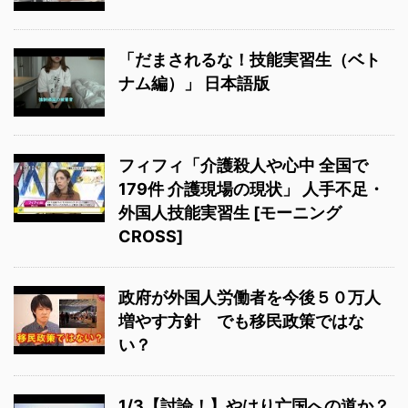
「だまされるな！技能実習生（ベト
ナム編）」 日本語版
フィフィ「介護殺人や心中 全国で
179件 介護現場の現状」 人手不足・
外国人技能実習生 [モーニング
CROSS]
政府が外国人労働者を今後５０万人
増やす方針 でも移民政策ではな
い？
1/3【討論！】やはり亡国への道か？