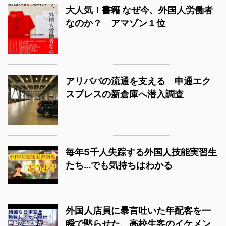
大人気！書籍 なぜ今、外国人労働者
なのか？ アマゾン１位
アリババの流通を支える 申通エク
スプレスの新倉庫へ潜入調査
毎年5千人失踪する外国人技能実習生
たち…でも気持ちはわかる
外国人店員に暴言吐いた年配客を一
瞬で黙らせた、高校生客のイケメン