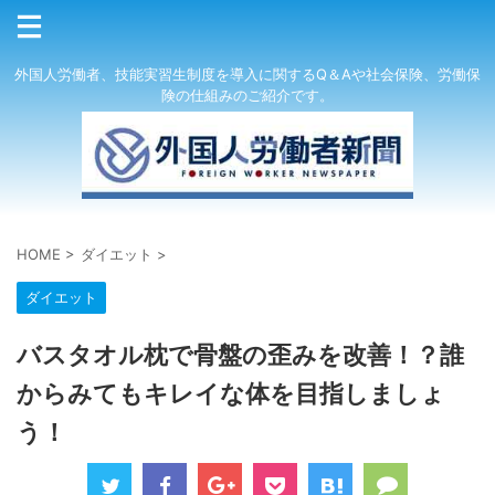
外国人労働者、技能実習生制度を導入に関するQ＆Aや社会保険、労働保
険の仕組みのご紹介です。
HOME
>
ダイエット
>
ダイエット
バスタオル枕で骨盤の歪みを改善！？誰
からみてもキレイな体を目指しましょ
う！