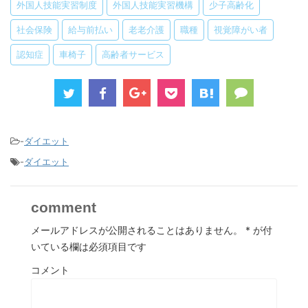
外国人技能実習制度
外国人技能実習機構
少子高齢化
社会保険
給与前払い
老老介護
職種
視覚障がい者
認知症
車椅子
高齢者サービス
-
ダイエット
-
ダイエット
comment
メールアドレスが公開されることはありません。
*
が付
いている欄は必須項目です
コメント