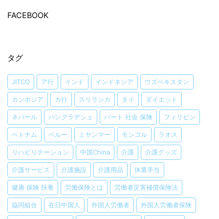
FACEBOOK
タグ
JITCO
ア行
インド
インドネシア
ウズベキスタン
カンボジア
カ行
スリランカ
タイ
ダイエット
ネパール
バングラデシュ
パート 社会 保険
フィリピン
ベトナム
ペルー
ミヤンマー
モンゴル
ラオス
リハビリテーション
中国China
介護
介護グッズ
介護サービス
介護施設
介護用品
休業手当
健康 保険 扶養
労働保険とは
労働者災害補償保険法
協同組合
在日中国人
外国人労働者
外国人労働者保険