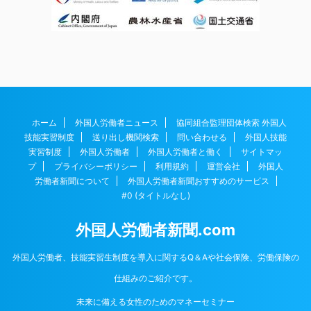
ホーム
外国人労働者ニュース
協同組合監理団体検索 外国人
技能実習制度
送り出し機関検索
問い合わせる
外国人技能
実習制度
外国人労働者
外国人労働者と働く
サイトマッ
プ
プライバシーポリシー
利用規約
運営会社
外国人
労働者新聞について
外国人労働者新聞おすすめのサービス
#0 (タイトルなし)
外国人労働者新聞.com
外国人労働者、技能実習生制度を導入に関するQ＆Aや社会保険、労働保険の
仕組みのご紹介です。
未来に備える女性のためのマネーセミナー