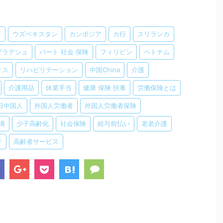
ア
ウズベキスタン
カンボジア
カ行
スリランカ
グラデシュ
パート 社会 保険
フィリピン
ベトナム
オス
リハビリテーション
中国China
介護
介護用品
休業手当
健康 保険 扶養
労働保険とは
日中国人
外国人労働者
外国人労働者保険
構
少子高齢化
社会保険
給与前払い
老老介護
子
高齢者サービス