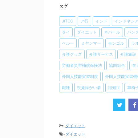
タグ
JITCO
ア行
インド
インドネシ
タイ
ダイエット
ネパール
バン
ペルー
ミヤンマー
モンゴル
ラ
介護グッズ
介護サービス
介護施設
労働者災害補償保険法
協同組合
在
外国人技能実習制度
外国人技能実習機
職種
視覚障がい者
認知症
車椅
-
ダイエット
-
ダイエット