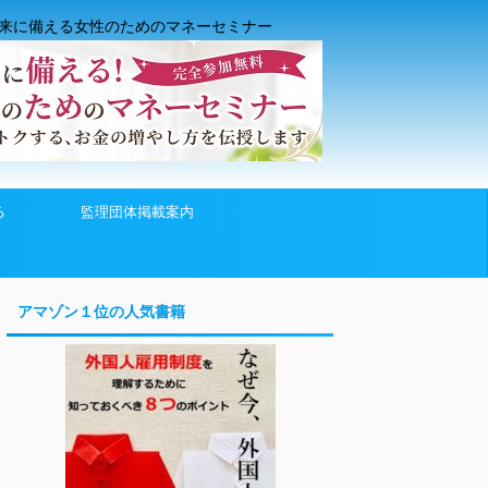
来に備える女性のためのマネーセミナー
る
監理団体掲載案内
アマゾン１位の人気書籍