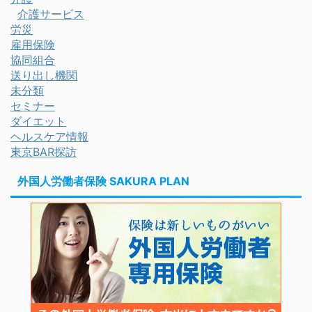
介護サービス
労災
雇用保険
協同組合
送り出し機関
未分類
セミナー
ダイエット
ヘルスケア情報
東京BAR探訪
外国人労働者保険 SAKURA PLAN