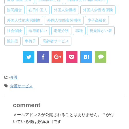
協同組合
在日中国人
外国人労働者
外国人労働者保険
外国人技能実習制度
外国人技能実習機構
少子高齢化
社会保険
給与前払い
老老介護
職種
視覚障がい者
認知症
車椅子
高齢者サービス
-
介護
-
介護サービス
comment
メールアドレスが公開されることはありません。
*
が付
いている欄は必須項目です