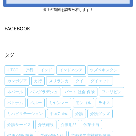
御社の商圏を調査分析します！
FACEBOOK
タグ
JITCO
ア行
インド
インドネシア
ウズベキスタン
カンボジア
カ行
スリランカ
タイ
ダイエット
ネパール
バングラデシュ
パート 社会 保険
フィリピン
ベトナム
ペルー
ミヤンマー
モンゴル
ラオス
リハビリテーション
中国China
介護
介護グッズ
介護サービス
介護施設
介護用品
休業手当
健康 保険 扶養
労働保険とは
労働者災害補償保険法