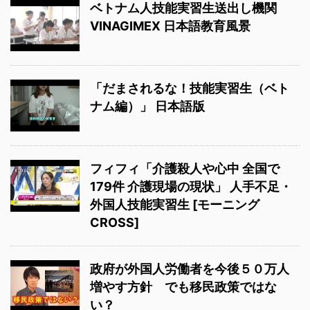
ベトナム人技能実習生送出し機関
VINAGIMEX 日本語教育風景
「だまされるな！技能実習生（ベト
ナム編）」 日本語版
フィフィ「介護殺人や心中 全国で
179件 介護現場の現状」 人手不足・
外国人技能実習生 [モーニング
CROSS]
政府が外国人労働者を今後５０万人
増やす方針 でも移民政策ではな
い？