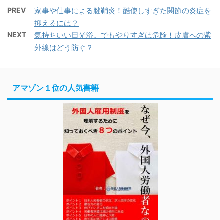
PREV
家事や仕事による腱鞘炎！酷使しすぎた関節の炎症を
抑えるには？
NEXT
気持ちいい日光浴。でもやりすぎは危険！皮膚への紫
外線はどう防ぐ？
アマゾン１位の人気書籍