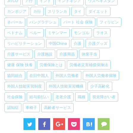
JITCO
ア行
インド
インドネシア
ウズベキスタン
カンボジア
カ行
スリランカ
タイ
ダイエット
ネパール
バングラデシュ
パート 社会 保険
フィリピン
ベトナム
ペルー
ミヤンマー
モンゴル
ラオス
リハビリテーション
中国China
介護
介護グッズ
介護サービス
介護施設
介護用品
休業手当
健康 保険 扶養
労働保険とは
労働者災害補償保険法
協同組合
在日中国人
外国人労働者
外国人労働者保険
外国人技能実習制度
外国人技能実習機構
少子高齢化
社会保険
給与前払い
老老介護
職種
視覚障がい者
認知症
車椅子
高齢者サービス