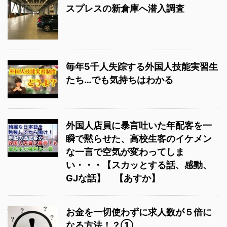
スプレスの新倉庫へ潜入調査
毎年5千人失踪する外国人技能実習生
たち…でも気持ちはわかる
外国人店員に暴言吐いた年配客を一
瞬で黙らせた、高校生客のイケメン
な一言で空気が変わってしま
い・・・【スカッとする話、感動、
GJな話】 【あすか】
お金を一切使わずに求人数が５倍に
なる方法！？①