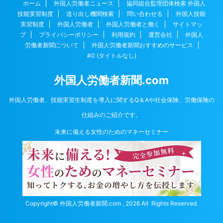
ホーム
外国人労働者ニュース
協同組合監理団体検索 外国人
技能実習制度
送り出し機関検索
問い合わせる
外国人技能
実習制度
外国人労働者
外国人労働者と働く
サイトマッ
プ
プライバシーポリシー
利用規約
運営会社
外国人
労働者新聞について
外国人労働者新聞おすすめのサービス
#0 (タイトルなし)
外国人労働者新聞.com
外国人労働者、技能実習生制度を導入に関するQ＆Aや社会保険、労働保険の
仕組みのご紹介です。
未来に備える女性のためのマネーセミナー
Copyright© 外国人労働者新聞.com , 2026 All Rights Reserved.