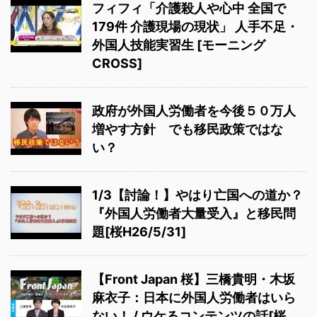
フィフィ「介護殺人や心中 全国で
179件 介護現場の現状」 人手不足・
外国人技能実習生 [モーニング
CROSS]
政府が外国人労働者を今後５０万人
増やす方針 でも移民政策ではな
い？
1/3【討論！】やはり亡国への道か？
『外国人労働者大量受入』と移民問
題[桜H26/5/31]
【Front Japan 桜】三橋貴明・木坂
麻衣子：日本に外国人労働者はいら
ない！ / ウケるコンテンツの話[桜