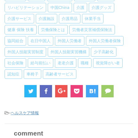
リハビリテーション
中国China
介護
介護グッズ
介護サービス
介護施設
介護用品
休業手当
健康 保険 扶養
労働保険とは
労働者災害補償保険法
協同組合
在日中国人
外国人労働者
外国人労働者保険
外国人技能実習制度
外国人技能実習機構
少子高齢化
社会保険
給与前払い
老老介護
職種
視覚障がい者
認知症
車椅子
高齢者サービス
-
ヘルスケア情報
comment