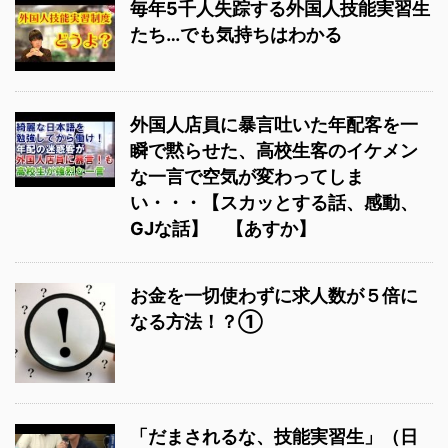
毎年5千人失踪する外国人技能実習生
たち…でも気持ちはわかる
外国人店員に暴言吐いた年配客を一
瞬で黙らせた、高校生客のイケメン
な一言で空気が変わってしま
い・・・【スカッとする話、感動、
GJな話】 【あすか】
お金を一切使わずに求人数が５倍に
なる方法！？①
「だまされるな、技能実習生」（日