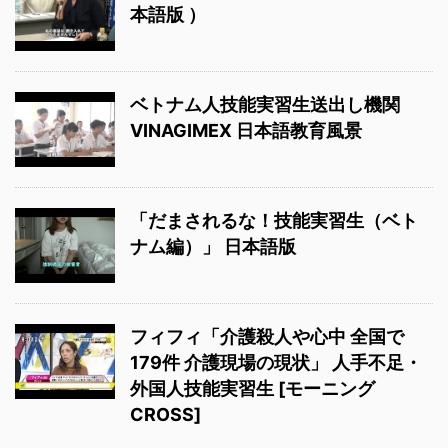
本語版 ）
ベトナム人技能実習生送出し機関
VINAGIMEX 日本語教育風景
「だまされるな！技能実習生（ベト
ナム編）」 日本語版
フィフィ「介護殺人や心中 全国で
179件 介護現場の現状」 人手不足・
外国人技能実習生 [モーニング
CROSS]