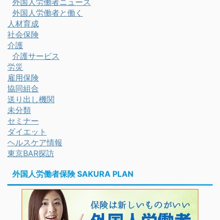
外国人労働者ニュース
外国人労働者と働く
人材育成
社会保険
介護
介護サービス
労災
雇用保険
協同組合
送り出し機関
未分類
セミナー
ダイエット
ヘルスケア情報
東京BAR探訪
外国人労働者保険 SAKURA PLAN