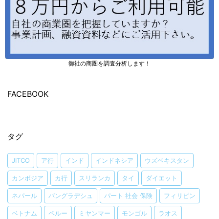
御社の商圏を調査分析します！
FACEBOOK
タグ
JITCO
ア行
インド
インドネシア
ウズベキスタン
カンボジア
カ行
スリランカ
タイ
ダイエット
ネパール
バングラデシュ
パート 社会 保険
フィリピン
ベトナム
ペルー
ミヤンマー
モンゴル
ラオス