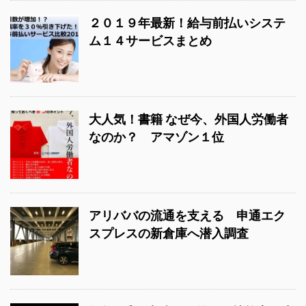
２０１９年最新！給与前払いシステ
ム１４サービスまとめ
大人気！書籍 なぜ今、外国人労働者
なのか？ アマゾン１位
アリババの流通を支える 申通エク
スプレスの新倉庫へ潜入調査