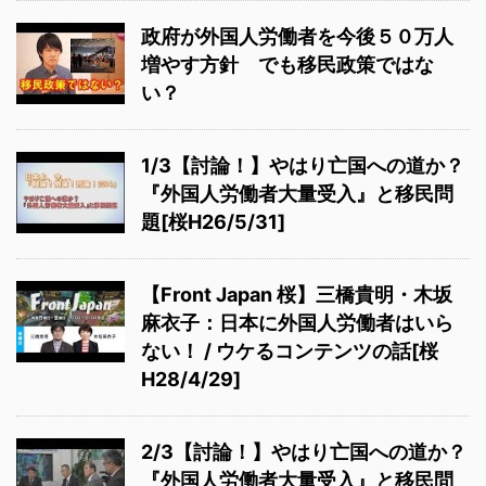
政府が外国人労働者を今後５０万人
増やす方針 でも移民政策ではな
い？
1/3【討論！】やはり亡国への道か？
『外国人労働者大量受入』と移民問
題[桜H26/5/31]
【Front Japan 桜】三橋貴明・木坂
麻衣子：日本に外国人労働者はいら
ない！ / ウケるコンテンツの話[桜
H28/4/29]
2/3【討論！】やはり亡国への道か？
『外国人労働者大量受入』と移民問