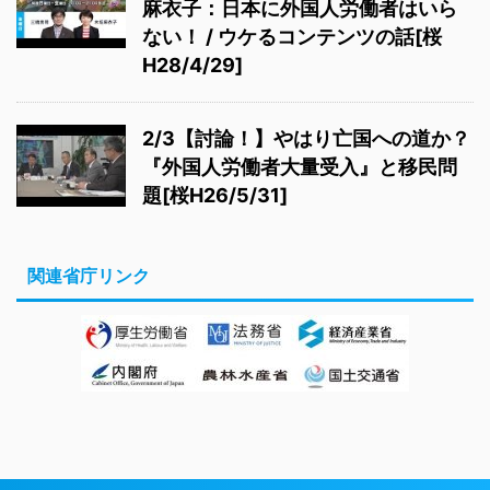
麻衣子：日本に外国人労働者はいら
ない！ / ウケるコンテンツの話[桜
H28/4/29]
2/3【討論！】やはり亡国への道か？
『外国人労働者大量受入』と移民問
題[桜H26/5/31]
関連省庁リンク