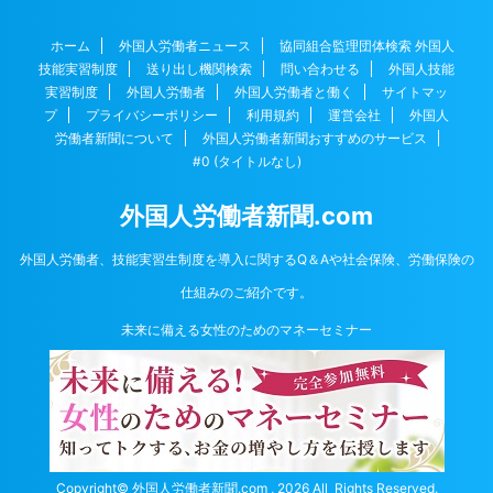
ホーム
外国人労働者ニュース
協同組合監理団体検索 外国人
技能実習制度
送り出し機関検索
問い合わせる
外国人技能
実習制度
外国人労働者
外国人労働者と働く
サイトマッ
プ
プライバシーポリシー
利用規約
運営会社
外国人
労働者新聞について
外国人労働者新聞おすすめのサービス
#0 (タイトルなし)
外国人労働者新聞.com
外国人労働者、技能実習生制度を導入に関するQ＆Aや社会保険、労働保険の
仕組みのご紹介です。
未来に備える女性のためのマネーセミナー
Copyright© 外国人労働者新聞.com , 2026 All Rights Reserved.