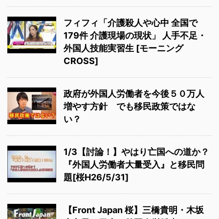
フィフィ「介護殺人や心中 全国で
179件 介護現場の現状」 人手不足・
外国人技能実習生 [モーニング
CROSS]
政府が外国人労働者を今後５０万人
増やす方針 でも移民政策ではな
い？
1/3【討論！】やはり亡国への道か？
『外国人労働者大量受入』と移民問
題[桜H26/5/31]
【Front Japan 桜】三橋貴明・木坂