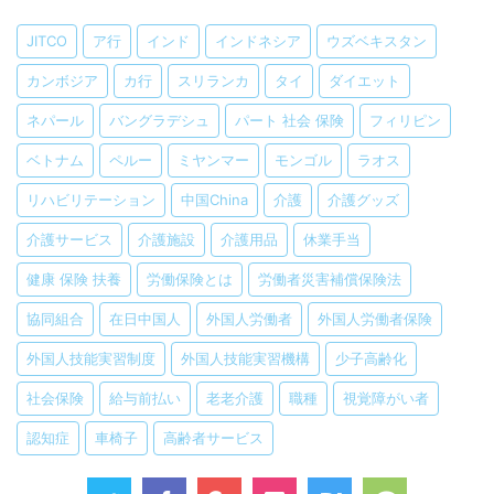
JITCO
ア行
インド
インドネシア
ウズベキスタン
カンボジア
カ行
スリランカ
タイ
ダイエット
ネパール
バングラデシュ
パート 社会 保険
フィリピン
ベトナム
ペルー
ミヤンマー
モンゴル
ラオス
リハビリテーション
中国China
介護
介護グッズ
介護サービス
介護施設
介護用品
休業手当
健康 保険 扶養
労働保険とは
労働者災害補償保険法
協同組合
在日中国人
外国人労働者
外国人労働者保険
外国人技能実習制度
外国人技能実習機構
少子高齢化
社会保険
給与前払い
老老介護
職種
視覚障がい者
認知症
車椅子
高齢者サービス