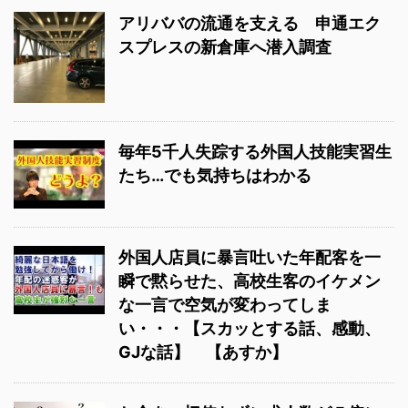
アリババの流通を支える 申通エク
スプレスの新倉庫へ潜入調査
毎年5千人失踪する外国人技能実習生
たち…でも気持ちはわかる
外国人店員に暴言吐いた年配客を一
瞬で黙らせた、高校生客のイケメン
な一言で空気が変わってしま
い・・・【スカッとする話、感動、
GJな話】 【あすか】