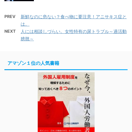
PREV
新鮮なのに危ない？食べ物に要注意！アニサキス症と
は。
NEXT
人には相談しづらい。女性特有の尿トラブル～過活動
膀胱～
アマゾン１位の人気書籍