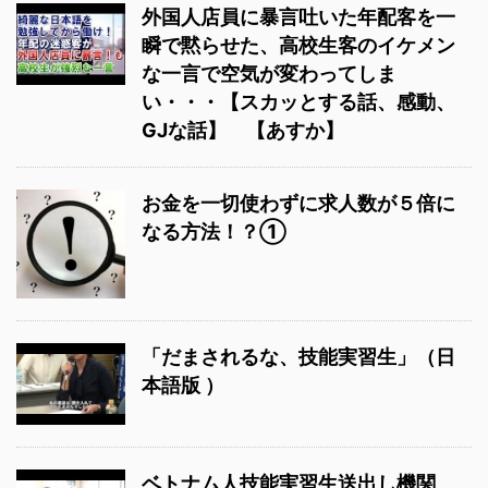
外国人店員に暴言吐いた年配客を一
瞬で黙らせた、高校生客のイケメン
な一言で空気が変わってしま
い・・・【スカッとする話、感動、
GJな話】 【あすか】
お金を一切使わずに求人数が５倍に
なる方法！？①
「だまされるな、技能実習生」（日
本語版 ）
ベトナム人技能実習生送出し機関