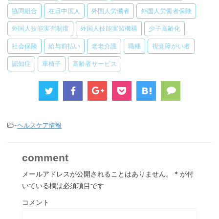
協同組合
在日中国人
外国人労働者
外国人労働者保険
外国人技能実習制度
外国人技能実習機構
少子高齢化
社会保険
給与前払い
老老介護
職種
視覚障がい者
認知症
車椅子
高齢者サービス
-
ヘルスケア情報
comment
メールアドレスが公開されることはありません。
*
が付
いている欄は必須項目です
コメント