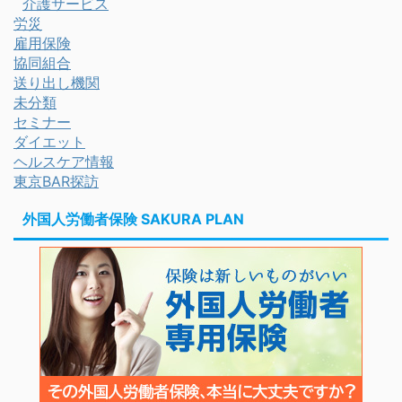
介護サービス
労災
雇用保険
協同組合
送り出し機関
未分類
セミナー
ダイエット
ヘルスケア情報
東京BAR探訪
外国人労働者保険 SAKURA PLAN