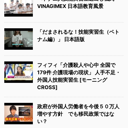
VINAGIMEX 日本語教育風景
「だまされるな！技能実習生（ベト
ナム編）」 日本語版
フィフィ「介護殺人や心中 全国で
179件 介護現場の現状」 人手不足・
外国人技能実習生 [モーニング
CROSS]
政府が外国人労働者を今後５０万人
増やす方針 でも移民政策ではな
い？