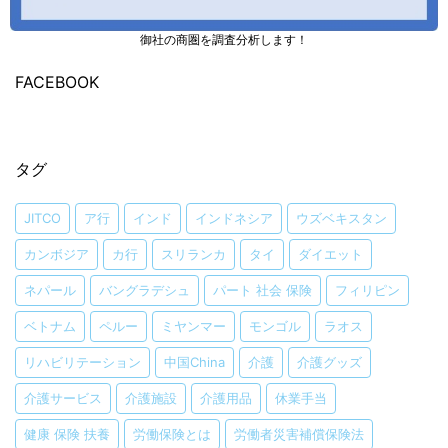
御社の商圏を調査分析します！
FACEBOOK
タグ
JITCO
ア行
インド
インドネシア
ウズベキスタン
カンボジア
カ行
スリランカ
タイ
ダイエット
ネパール
バングラデシュ
パート 社会 保険
フィリピン
ベトナム
ペルー
ミヤンマー
モンゴル
ラオス
リハビリテーション
中国China
介護
介護グッズ
介護サービス
介護施設
介護用品
休業手当
健康 保険 扶養
労働保険とは
労働者災害補償保険法