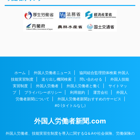
ホーム
外国人労働者ニュース
協同組合監理団体検索 外国人
技能実習制度
送り出し機関検索
問い合わせる
外国人技能
実習制度
外国人労働者
外国人労働者と働く
サイトマッ
プ
プライバシーポリシー
利用規約
運営会社
外国人
労働者新聞について
外国人労働者新聞おすすめのサービス
#0 (タイトルなし)
外国人労働者新聞.com
外国人労働者、技能実習生制度を導入に関するQ＆Aや社会保険、労働保険の