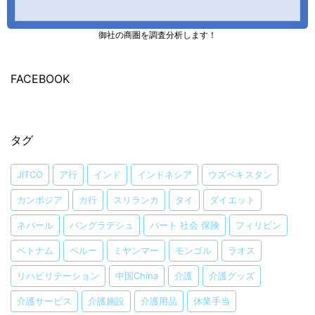
御社の商圏を調査分析します！
FACEBOOK
タグ
JITCO
ア行
インド
インドネシア
ウズベキスタン
カンボジア
カ行
スリランカ
タイ
ダイエット
ネパール
バングラデシュ
パート 社会 保険
フィリピン
ベトナム
ペルー
ミヤンマー
モンゴル
ラオス
リハビリテーション
中国China
介護
介護グッズ
介護サービス
介護施設
介護用品
休業手当