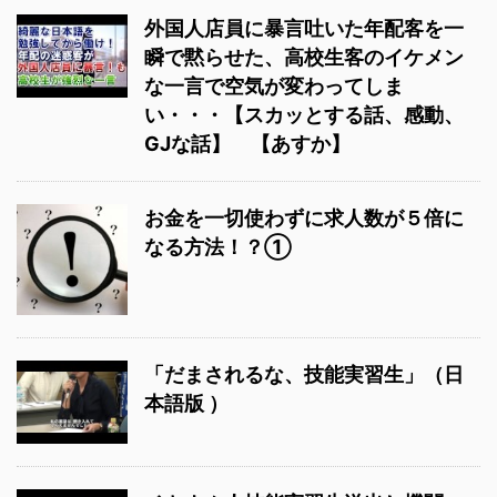
外国人店員に暴言吐いた年配客を一
瞬で黙らせた、高校生客のイケメン
な一言で空気が変わってしま
い・・・【スカッとする話、感動、
GJな話】 【あすか】
お金を一切使わずに求人数が５倍に
なる方法！？①
「だまされるな、技能実習生」（日
本語版 ）