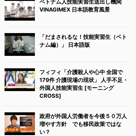
ベトナム人技能実習生送出し機関
VINAGIMEX 日本語教育風景
「だまされるな！技能実習生（ベト
ナム編）」 日本語版
フィフィ「介護殺人や心中 全国で
179件 介護現場の現状」 人手不足・
外国人技能実習生 [モーニング
CROSS]
政府が外国人労働者を今後５０万人
増やす方針 でも移民政策ではな
い？