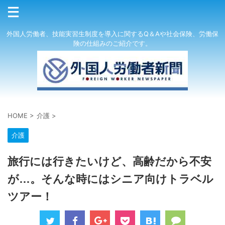
外国人労働者、技能実習生制度を導入に関するQ＆Aや社会保険、労働保
険の仕組みのご紹介です。
HOME
>
介護
>
介護
旅行には行きたいけど、高齢だから不安
が…。そんな時にはシニア向けトラベル
ツアー！