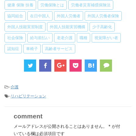
健康 保険 扶養
労働保険とは
労働者災害補償保険法
協同組合
在日中国人
外国人労働者
外国人労働者保険
外国人技能実習制度
外国人技能実習機構
少子高齢化
社会保険
給与前払い
老老介護
職種
視覚障がい者
認知症
車椅子
高齢者サービス
-
介護
-
リハビリテーション
comment
メールアドレスが公開されることはありません。
*
が付
いている欄は必須項目です