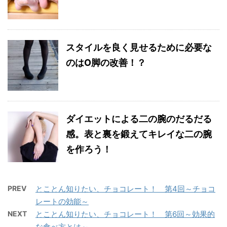
スタイルを良く見せるために必要な
のはO脚の改善！？
ダイエットによる二の腕のだるだる
感。表と裏を鍛えてキレイな二の腕
を作ろう！
PREV
とことん知りたい、チョコレート！ 第4回～チョコ
レートの効能～
NEXT
とことん知りたい、チョコレート！ 第6回～効果的
な食べ方とは～