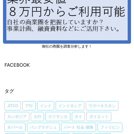
御社の商圏を調査分析します！
FACEBOOK
タグ
JITCO
ア行
インド
インドネシア
ウズベキスタン
カンボジア
カ行
スリランカ
タイ
ダイエット
ネパール
バングラデシュ
パート 社会 保険
フィリピン