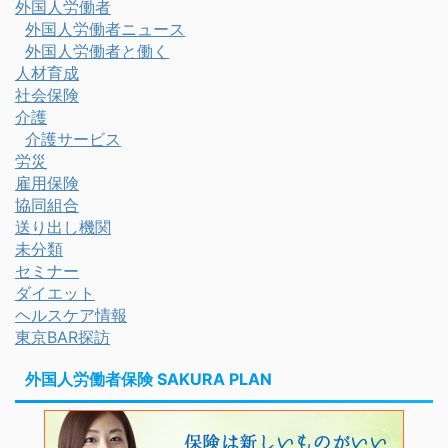
外国人労働者
外国人労働者ニュース
外国人労働者と働く
人材育成
社会保険
介護
介護サービス
労災
雇用保険
協同組合
送り出し機関
未分類
セミナー
ダイエット
ヘルスケア情報
東京BAR探訪
外国人労働者保険 SAKURA PLAN