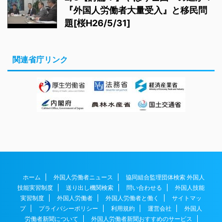
『外国人労働者大量受入』と移民問
題[桜H26/5/31]
関連省庁リンク
ホーム
外国人労働者ニュース
協同組合監理団体検索 外国人
技能実習制度
送り出し機関検索
問い合わせる
外国人技能
実習制度
外国人労働者
外国人労働者と働く
サイトマッ
プ
プライバシーポリシー
利用規約
運営会社
外国人
労働者新聞について
外国人労働者新聞おすすめのサービス