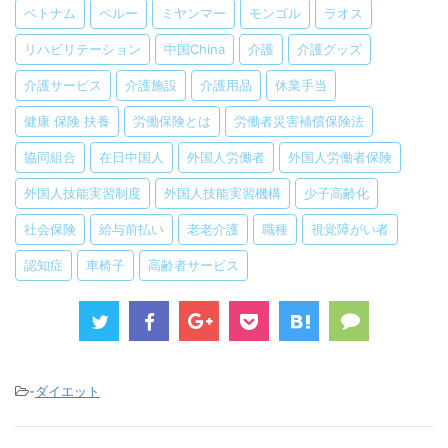
ベトナム
ペルー
ミヤンマー
モンゴル
ラオス
リハビリテーション
中国China
介護
介護グッズ
介護サービス
介護施設
介護用品
休業手当
健康 保険 扶養
労働保険とは
労働者災害補償保険法
協同組合
在日中国人
外国人労働者
外国人労働者保険
外国人技能実習制度
外国人技能実習機構
少子高齢化
社会保険
給与前払い
老老介護
職種
視覚障がい者
認知症
車椅子
高齢者サービス
-
ダイエット