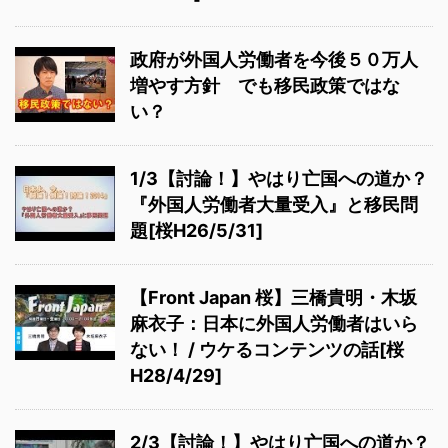
政府が外国人労働者を今後５０万人
増やす方針 でも移民政策ではな
い？
1/3【討論！】やはり亡国への道か？
『外国人労働者大量受入』と移民問
題[桜H26/5/31]
【Front Japan 桜】三橋貴明・木坂
麻衣子：日本に外国人労働者はいら
ない！ / ウケるコンテンツの話[桜
H28/4/29]
2/3【討論！】やはり亡国への道か？