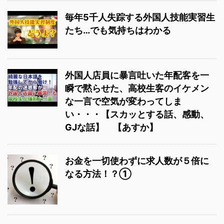
毎年5千人失踪する外国人技能実習生
たち…でも気持ちはわかる
外国人店員に暴言吐いた年配客を一
瞬で黙らせた、高校生客のイケメン
な一言で空気が変わってしま
い・・・【スカッとする話、感動、
GJな話】 【あすか】
お金を一切使わずに求人数が５倍に
なる方法！？①